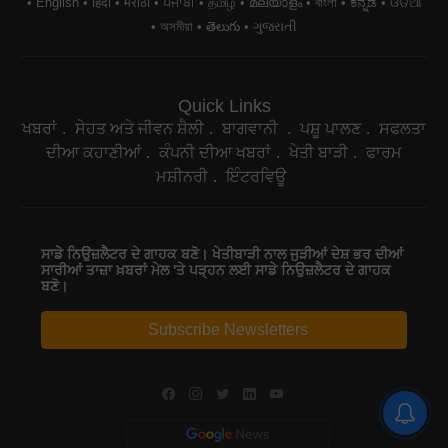
English
हिंदी
मराठी
ਪੰਜਾਬੀ
தமிழ்
മലയാളം
বাংলা
ಕನ್ನಡ
ଓଡିଆ
অসমীয়া
తెలుగు
ગુજરાતી
Quick Links
ਖਬਰਾਂ
ਸੇਹਤ ਅਤੇ ਜੀਵਨ ਸ਼ੈਲੀ
ਬਾਗਵਾਨੀ
ਪਸ਼ੂ ਪਾਲਣ
ਸਫਲਤਾ
ਦੀਆ ਕਹਾਣੀਆਂ
ਕੰਪਨੀ ਦੀਆ ਖਬਰਾਂ
ਖੇਤੀ ਬਾੜੀ
ਫਾਰਮ
ਮਸ਼ੀਨਰੀ
ਇੰਟਰਵਿਊ
ਸਾਡੇ ਨਿਉਜ਼ਲੈਟਰ ਦੇ ਗਾਹਕ ਬਣੋ। ਖੇਤੀਬਾੜੀ ਨਾਲ ਜੁੜੀਆਂ ਦੇਸ਼ ਭਰ ਦੀਆਂ
ਸਾਰੀਆਂ ਤਾਜ਼ਾ ਖ਼ਬਰਾਂ ਮੇਲ 'ਤੇ ਪੜ੍ਹਨ ਲਈ ਸਾਡੇ ਨਿਉਜ਼ਲੈਟਰ ਦੇ ਗਾਹਕ
ਬਣੋ।
Subscribe Newsletters