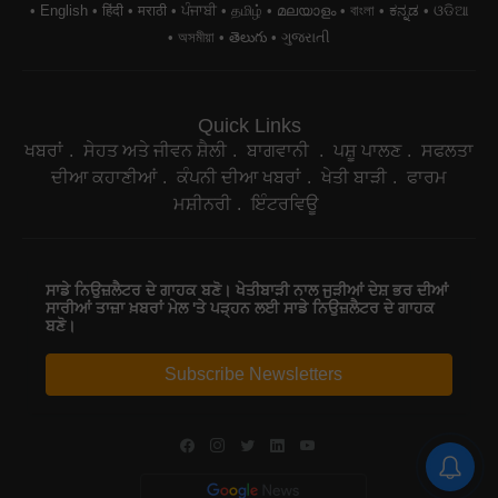
English
हिंदी
मराठी
ਪੰਜਾਬੀ
தமிழ்
മലയാളം
বাংলা
ಕನ್ನಡ
ଓଡିଆ
অসমীয়া
తెలుగు
ગુજરાતી
Quick Links
ਖਬਰਾਂ
ਸੇਹਤ ਅਤੇ ਜੀਵਨ ਸ਼ੈਲੀ
ਬਾਗਵਾਨੀ
ਪਸ਼ੂ ਪਾਲਣ
ਸਫਲਤਾ
ਦੀਆ ਕਹਾਣੀਆਂ
ਕੰਪਨੀ ਦੀਆ ਖਬਰਾਂ
ਖੇਤੀ ਬਾੜੀ
ਫਾਰਮ
ਮਸ਼ੀਨਰੀ
ਇੰਟਰਵਿਊ
ਸਾਡੇ ਨਿਉਜ਼ਲੈਟਰ ਦੇ ਗਾਹਕ ਬਣੋ। ਖੇਤੀਬਾੜੀ ਨਾਲ ਜੁੜੀਆਂ ਦੇਸ਼ ਭਰ ਦੀਆਂ
ਸਾਰੀਆਂ ਤਾਜ਼ਾ ਖ਼ਬਰਾਂ ਮੇਲ 'ਤੇ ਪੜ੍ਹਨ ਲਈ ਸਾਡੇ ਨਿਉਜ਼ਲੈਟਰ ਦੇ ਗਾਹਕ
ਬਣੋ।
Subscribe Newsletters