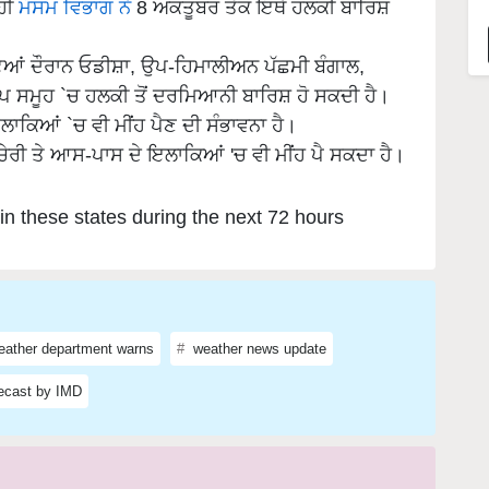
ਆਂ ਦੌਰਾਨ ਓਡੀਸ਼ਾ, ਉਪ-ਹਿਮਾਲੀਅਨ ਪੱਛਮੀ ਬੰਗਾਲ,
 ਦੀਪ ਸਮੂਹ `ਚ ਹਲਕੀ ਤੋਂ ਦਰਮਿਆਨੀ ਬਾਰਿਸ਼ ਹੋ ਸਕਦੀ ਹੈ।
ਲਾਕਿਆਂ `ਚ ਵੀ ਮੀਂਹ ਪੈਣ ਦੀ ਸੰਭਾਵਨਾ ਹੈ।
ਚੇਰੀ ਤੇ ਆਸ-ਪਾਸ ਦੇ ਇਲਾਕਿਆਂ 'ਚ ਵੀ ਮੀਂਹ ਪੈ ਸਕਦਾ ਹੈ।
in these states during the next 72 hours
ather department warns
weather news update
ecast by IMD
ticle and have suggestions to improve this article?
Mail
me