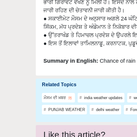
ਜਾਰੀ ਰਹਿਣ ਦੀ ਚੇਤਾਵਨੀ ਜਾਰੀ ਕੀਤੀ ਹੈ।
● ਸਕਾਈਮੇਟ ਮੌਸਮ ਦੇ ਅਨੁਸਾਰ ਅਗਲੇ 24 ਘੰਟਿ
ਸਿੱਕਮ, ਮੱਧ ਪ੍ਰਦੇਸ਼ ਤੇ ਅੰਡੇਮਾਨ ਤੇ ਨਿਕੋਬਾਰ
● ਉੱਤਰਾਖੰਡ ਤੇ ਹਿਮਾਚਲ ਪ੍ਰਦੇਸ਼ ਦੇ ਉਪਰਲੇ ਇ
● ਇਸ ਤੋਂ ਇਲਾਵਾਂ ਤਾਮਿਲਨਾਡੂ, ਕਰਨਾਟਕ, ਪੁਡੂ
Summary in English:
Chance of rain 
Related Topics
ਮੌਸਮ ਦੀ ਖ਼ਬਰ
india weather updates
we
PUNJAB WEATHER
delhi weather
For
Like this article?
Hey! I am
Priya Shukla
. Did you liked this ar