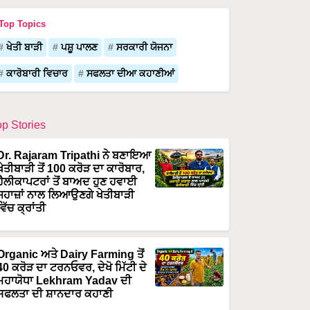
Top Topics
ਖੇਤੀ ਬਾੜੀ
ਪਸ਼ੂ ਪਾਲਣ
ਸਰਕਾਰੀ ਯੋਜਨਾ
ਕਾਰੋਬਾਰੀ ਵਿਚਾਰ
ਸਫਲਤਾ ਦੀਆ ਕਹਾਣੀਆਂ
op Stories
Dr. Rajaram Tripathi ਨੇ ਬਣਾਇਆ
ਖੇਤੀਬਾੜੀ ਤੋਂ 100 ਕਰੋੜ ਦਾ ਕਾਰੋਬਾਰ,
ਹੈਲੀਕਾਪਟਰਾਂ ਤੋਂ ਬਾਅਦ ਹੁਣ ਹਵਾਈ
ਜਹਾਜ਼ਾਂ ਨਾਲ ਲਿਆਉਣਗੇ ਖੇਤੀਬਾੜੀ
ਵਿੱਚ ਕ੍ਰਾਂਤੀ
Organic ਅਤੇ Dairy Farming ਤੋਂ
40 ਕਰੋੜ ਦਾ ਟਰਨਓਵਰ, ਦੇਖੋ ਮਿੱਟੀ ਦੇ
ਮਹਾਯੋਧਾ Lekhram Yadav ਦੀ
ਸਫਲਤਾ ਦੀ ਸ਼ਾਨਦਾਰ ਕਹਾਣੀ