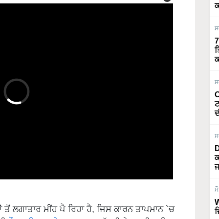
ਕ
ਸ
7
ਤ
ਕ
ਸ
O
ਟ
ਦ
ਸ
D
ਕ
ਜ
ਮ
ਂ ਤੋਂ ਲਗਾਤਾਰ ਮੀਂਹ ਪੈ ਰਿਹਾ ਹੈ, ਜਿਸ ਕਾਰਨ ਤਾਪਮਾਨ `ਚ
W
 ਹੀ
ਮੌਸਮ ਵਿਭਾਗ ਨੇ
8 ਅਕਤੂਬਰ ਤੱਕ ਇਥੇ ਹਲਕੀ ਬਾਰਿਸ਼
ਜ