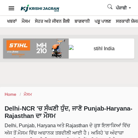
ਪੰਜਾਬੀ
ਖਬਰਾਂ
ਮੌਸਮ
ਸੇਹਤ ਅਤੇ ਜੀਵਨ ਸ਼ੈਲੀ
ਬਾਗਵਾਨੀ
ਪਸ਼ੂ ਪਾਲਣ
ਸਰਕਾਰੀ ਯੋਜਨ
Home
ਮੌਸਮ
Delhi-NCR 'ਚ ਸੰਘਣੀ ਧੁੰਦ, ਜਾਣੋ Punjab-Haryana-
Rajasthan ਦਾ ਮੌਸਮ
Delhi, Punjab, Haryana ਅਤੇ Rajasthan ਦੇ ਕੁਝ ਇਲਾਕਿਆਂ ਵਿੱਚ
ਅੱਜ ਤੋਂ ਮੌਸਮ ਵਿੱਚ ਅਚਾਨਕ ਤਬਦੀਲੀ ਆਈ ਹੈ। ਅਜਿਹੇ 'ਚ ਅੰਦਾਜ਼ਾ