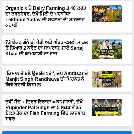
ਦਾ ਟਰਨਓਵਰ, ਦੇਖੋ ਮਿੱਟੀ ਦੇ ਮਹਾਯੋਧਾ
Lekhram Yadav ਦੀ ਸਫਲਤਾ ਦੀ ਸ਼ਾਨਦਾਰ
ਕਹਾਣੀ
72 ਏਕੜ ਗੰਨੇ ਦੀ ਖੇਤੀ ਅਤੇ ਅੰਤਰ-ਫਸਲੀ ਮਾਡਲ
ਤੋਂ ਤਿਆਰ 2 ਕਰੋੜ ਦਾ ਸਾਮਰਾਜ, ਜਾਣੋ Sartaj
Khan ਦੀ ਕਾਮਯਾਬੀ ਦਾ ਰਾਜ
'ਕਿਸਾਨ ਤੋਂ ਬਣੇ ਉਦਯੋਗਪਤੀ', ਦੇਖੋ Amritsar ਦੇ
Manjit Singh Randhawa ਦੀ ਮਿਹਨਤ ਨੇ
ਕਿਵੇਂ ਬਦਲੀ ਕਿਸਮਤ
ਨਵੀਂ ਸੋਚ + ਦ੍ਰਿੜ ਇਰਾਦਾ = ਕਾਮਯਾਬੀ, ਦੇਖੋ
Rupinder Pal Singh ਦਾ 5 ਏਕੜ ਤੋਂ 35
ਏਕੜ ਤੱਕ ਦਾ Fish Farming ਵਿੱਚ ਲਾਜਵਾਬ
ਸਫ਼ਰ
More Stories