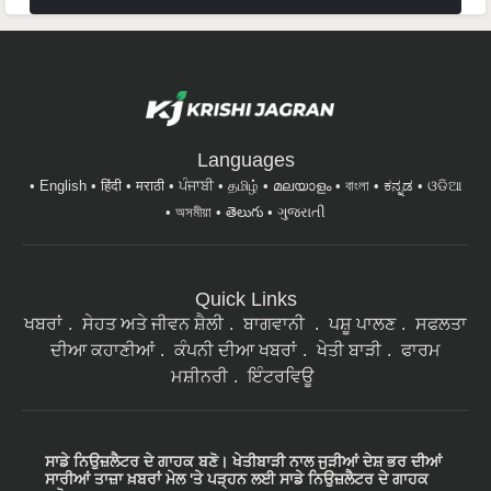
Languages
English
हिंदी
मराठी
ਪੰਜਾਬੀ
தமிழ்
മലയാളം
বাংলা
ಕನ್ನಡ
ଓଡିଆ
অসমীয়া
తెలుగు
ગુજરાતી
Quick Links
ਖਬਰਾਂ
ਸੇਹਤ ਅਤੇ ਜੀਵਨ ਸ਼ੈਲੀ
ਬਾਗਵਾਨੀ
ਪਸ਼ੂ ਪਾਲਣ
ਸਫਲਤਾ
ਦੀਆ ਕਹਾਣੀਆਂ
ਕੰਪਨੀ ਦੀਆ ਖਬਰਾਂ
ਖੇਤੀ ਬਾੜੀ
ਫਾਰਮ
ਮਸ਼ੀਨਰੀ
ਇੰਟਰਵਿਊ
ਸਾਡੇ ਨਿਉਜ਼ਲੈਟਰ ਦੇ ਗਾਹਕ ਬਣੋ। ਖੇਤੀਬਾੜੀ ਨਾਲ ਜੁੜੀਆਂ ਦੇਸ਼ ਭਰ ਦੀਆਂ
ਸਾਰੀਆਂ ਤਾਜ਼ਾ ਖ਼ਬਰਾਂ ਮੇਲ 'ਤੇ ਪੜ੍ਹਨ ਲਈ ਸਾਡੇ ਨਿਉਜ਼ਲੈਟਰ ਦੇ ਗਾਹਕ
ਬਣੋ।