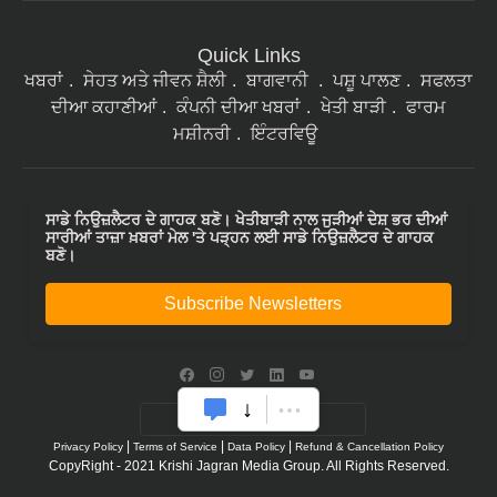
Quick Links
ਖਬਰਾਂ
ਸੇਹਤ ਅਤੇ ਜੀਵਨ ਸ਼ੈਲੀ
ਬਾਗਵਾਨੀ
ਪਸ਼ੂ ਪਾਲਣ
ਸਫਲਤਾ
ਦੀਆ ਕਹਾਣੀਆਂ
ਕੰਪਨੀ ਦੀਆ ਖਬਰਾਂ
ਖੇਤੀ ਬਾੜੀ
ਫਾਰਮ
ਮਸ਼ੀਨਰੀ
ਇੰਟਰਵਿਊ
ਸਾਡੇ ਨਿਉਜ਼ਲੈਟਰ ਦੇ ਗਾਹਕ ਬਣੋ। ਖੇਤੀਬਾੜੀ ਨਾਲ ਜੁੜੀਆਂ ਦੇਸ਼ ਭਰ ਦੀਆਂ
ਸਾਰੀਆਂ ਤਾਜ਼ਾ ਖ਼ਬਰਾਂ ਮੇਲ 'ਤੇ ਪੜ੍ਹਨ ਲਈ ਸਾਡੇ ਨਿਉਜ਼ਲੈਟਰ ਦੇ ਗਾਹਕ
ਬਣੋ।
Subscribe Newsletters
|
|
|
Privacy Policy
Terms of Service
Data Policy
Refund & Cancellation Policy
CopyRight - 2021 Krishi Jagran Media Group. All Rights Reserved.