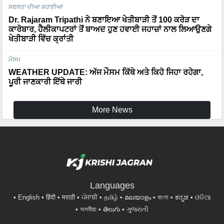
ਸਫਲਤਾ ਦੀਆ ਕਹਾਣੀਆਂ
Dr. Rajaram Tripathi ਨੇ ਬਣਾਇਆ ਖੇਤੀਬਾੜੀ ਤੋਂ 100 ਕਰੋੜ ਦਾ
ਕਾਰੋਬਾਰ, ਹੈਲੀਕਾਪਟਰਾਂ ਤੋਂ ਬਾਅਦ ਹੁਣ ਹਵਾਈ ਜਹਾਜ਼ਾਂ ਨਾਲ ਲਿਆਉਣਗੇ
ਖੇਤੀਬਾੜੀ ਵਿੱਚ ਕ੍ਰਾਂਤੀ
ਮੌਸਮ
WEATHER UPDATE: ਅੱਜ ਮੌਸਮ ਕਿੱਥੇ ਅਤੇ ਕਿਹੋ ਜਿਹਾ ਰਹੇਗਾ,
ਪੂਰੀ ਜਾਣਕਾਰੀ ਇੱਥੇ ਜਾਰੀ
More News
Languages
English
हिंदी
मराठी
ਪੰਜਾਬੀ
தமிழ்
മലയാളം
বাংলা
ಕನ್ನಡ
ଓଡିଆ
অসমীয়া
తెలుగు
ગુજરાતી