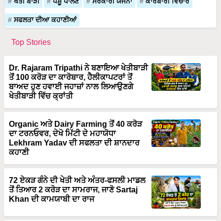
ਖੇਤੀ ਬਾੜੀ
ਪਸ਼ੂ ਪਾਲਣ
ਸਰਕਾਰੀ ਯੋਜਨਾ
ਕਾਰੋਬਾਰੀ ਵਿਚਾਰ
ਸਫਲਤਾ ਦੀਆ ਕਹਾਣੀਆਂ
Top Stories
Dr. Rajaram Tripathi ਨੇ ਬਣਾਇਆ ਖੇਤੀਬਾੜੀ
ਤੋਂ 100 ਕਰੋੜ ਦਾ ਕਾਰੋਬਾਰ, ਹੈਲੀਕਾਪਟਰਾਂ ਤੋਂ
ਬਾਅਦ ਹੁਣ ਹਵਾਈ ਜਹਾਜ਼ਾਂ ਨਾਲ ਲਿਆਉਣਗੇ
ਖੇਤੀਬਾੜੀ ਵਿੱਚ ਕ੍ਰਾਂਤੀ
Organic ਅਤੇ Dairy Farming ਤੋਂ 40 ਕਰੋੜ
ਦਾ ਟਰਨਓਵਰ, ਦੇਖੋ ਮਿੱਟੀ ਦੇ ਮਹਾਯੋਧਾ
Lekhram Yadav ਦੀ ਸਫਲਤਾ ਦੀ ਸ਼ਾਨਦਾਰ
ਕਹਾਣੀ
72 ਏਕੜ ਗੰਨੇ ਦੀ ਖੇਤੀ ਅਤੇ ਅੰਤਰ-ਫਸਲੀ ਮਾਡਲ
ਤੋਂ ਤਿਆਰ 2 ਕਰੋੜ ਦਾ ਸਾਮਰਾਜ, ਜਾਣੋ Sartaj
Khan ਦੀ ਕਾਮਯਾਬੀ ਦਾ ਰਾਜ