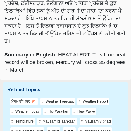
ਪ੍ਰਦੇਸ਼, ਛੱਤੀਸਗੜ੍ਹ, ਤੇਲੰਗਾਨਾ ਅਤੇ ਆਂਧਰਾ ਪ੍ਰਦੇਸ਼ ਦੇ ਕੁਝ
ਇਲਾਕਿਆਂ ਵਿੱਚ ਲੋਕਾਂ ਨੂੰ ਅੱਤ ਦੀ ਗਰਮੀ ਦਾ ਸਾਹਮਣਾ ਕਰਨਾ ਪੈ
ਸਕਦਾ ਹੈ। ਇੱਥੇ ਤਾਪਮਾਨ 35 ਡਿਗਰੀ ਸੈਲਸੀਅਸ ਤੋਂ ਉੱਪਰ ਜਾ
ਸਕਦਾ ਹੈ। ਇਸ ਤੋਂ ਇਲਾਵਾ ਰਾਜਸਥਾਨ ਦੇ ਕੁਝ ਇਲਾਕਿਆਂ 'ਚ
ਤਾਪਮਾਨ 35 ਡਿਗਰੀ ਤੋਂ ਉੱਪਰ ਰਹਿਣ ਦੀ ਭਵਿੱਖਬਾਣੀ ਕੀਤੀ ਗਈ
ਹੈ।
Summary in English:
HEAT ALERT: This time heat
record will be broken, Mercury will cross 35 degrees
in March
Related Topics
ਮੌਸਮ ਦੀ ਖ਼ਬਰ
Weather Forecast
Weather Report
Weather Today
Hot Weather
Heat Wave
Temprature
Mausam ki jaankaari
Mausam Vibhag