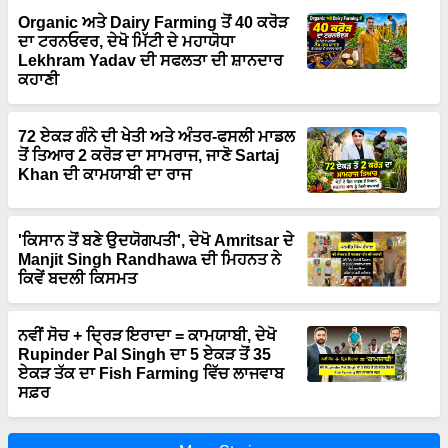
ਦਾ ਟਰਨਓਵਰ, ਦੇਖੋ ਮਿੱਟੀ ਦੇ ਮਹਾਯੋਧਾ
Lekhram Yadav ਦੀ ਸਫਲਤਾ ਦੀ ਸ਼ਾਨਦਾਰ
ਕਹਾਣੀ
72 ਏਕੜ ਗੰਨੇ ਦੀ ਖੇਤੀ ਅਤੇ ਅੰਤਰ-ਫਸਲੀ ਮਾਡਲ
ਤੋਂ ਤਿਆਰ 2 ਕਰੋੜ ਦਾ ਸਾਮਰਾਜ, ਜਾਣੋ Sartaj
Khan ਦੀ ਕਾਮਯਾਬੀ ਦਾ ਰਾਜ
'ਕਿਸਾਨ ਤੋਂ ਬਣੇ ਉਦਯੋਗਪਤੀ', ਦੇਖੋ Amritsar ਦੇ
Manjit Singh Randhawa ਦੀ ਮਿਹਨਤ ਨੇ
ਕਿਵੇਂ ਬਦਲੀ ਕਿਸਮਤ
ਨਵੀਂ ਸੋਚ + ਦ੍ਰਿੜ ਇਰਾਦਾ = ਕਾਮਯਾਬੀ, ਦੇਖੋ
Rupinder Pal Singh ਦਾ 5 ਏਕੜ ਤੋਂ 35
ਏਕੜ ਤੱਕ ਦਾ Fish Farming ਵਿੱਚ ਲਾਜਵਾਬ
ਸਫ਼ਰ
More Stories