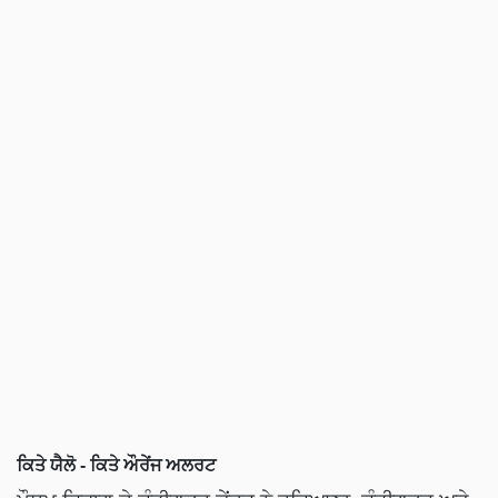
ਕਿਤੇ ਯੈਲੋ - ਕਿਤੇ ਔਰੇਂਜ ਅਲਰਟ