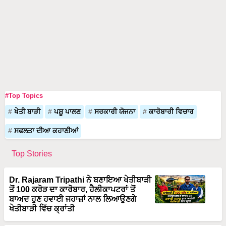
#Top Topics
ਖੇਤੀ ਬਾੜੀ
ਪਸ਼ੂ ਪਾਲਣ
ਸਰਕਾਰੀ ਯੋਜਨਾ
ਕਾਰੋਬਾਰੀ ਵਿਚਾਰ
ਸਫਲਤਾ ਦੀਆ ਕਹਾਣੀਆਂ
Top Stories
Dr. Rajaram Tripathi ਨੇ ਬਣਾਇਆ ਖੇਤੀਬਾੜੀ
ਤੋਂ 100 ਕਰੋੜ ਦਾ ਕਾਰੋਬਾਰ, ਹੈਲੀਕਾਪਟਰਾਂ ਤੋਂ
ਬਾਅਦ ਹੁਣ ਹਵਾਈ ਜਹਾਜ਼ਾਂ ਨਾਲ ਲਿਆਉਣਗੇ
ਖੇਤੀਬਾੜੀ ਵਿੱਚ ਕ੍ਰਾਂਤੀ
Organic ਅਤੇ Dairy Farming ਤੋਂ 40 ਕਰੋੜ