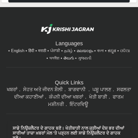
Languages
English
हिंदी
मराठी
ਪੰਜਾਬੀ
தமிழ்
മലയാളം
বাংলা
ಕನ್ನಡ
ଓଡିଆ
অসমীয়া
తెలుగు
ગુજરાતી
Quick Links
ਖਬਰਾਂ
ਸੇਹਤ ਅਤੇ ਜੀਵਨ ਸ਼ੈਲੀ
ਬਾਗਵਾਨੀ
ਪਸ਼ੂ ਪਾਲਣ
ਸਫਲਤਾ
ਦੀਆ ਕਹਾਣੀਆਂ
ਕੰਪਨੀ ਦੀਆ ਖਬਰਾਂ
ਖੇਤੀ ਬਾੜੀ
ਫਾਰਮ
ਮਸ਼ੀਨਰੀ
ਇੰਟਰਵਿਊ
ਸਾਡੇ ਨਿਉਜ਼ਲੈਟਰ ਦੇ ਗਾਹਕ ਬਣੋ। ਖੇਤੀਬਾੜੀ ਨਾਲ ਜੁੜੀਆਂ ਦੇਸ਼ ਭਰ ਦੀਆਂ
ਸਾਰੀਆਂ ਤਾਜ਼ਾ ਖ਼ਬਰਾਂ ਮੇਲ 'ਤੇ ਪੜ੍ਹਨ ਲਈ ਸਾਡੇ ਨਿਉਜ਼ਲੈਟਰ ਦੇ ਗਾਹਕ
ਬਣੋ।