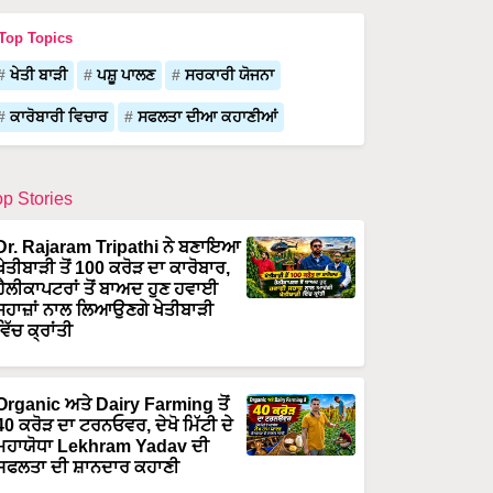
Top Topics
ਖੇਤੀ ਬਾੜੀ
ਪਸ਼ੂ ਪਾਲਣ
ਸਰਕਾਰੀ ਯੋਜਨਾ
ਕਾਰੋਬਾਰੀ ਵਿਚਾਰ
ਸਫਲਤਾ ਦੀਆ ਕਹਾਣੀਆਂ
op Stories
Dr. Rajaram Tripathi ਨੇ ਬਣਾਇਆ
ਖੇਤੀਬਾੜੀ ਤੋਂ 100 ਕਰੋੜ ਦਾ ਕਾਰੋਬਾਰ,
ਹੈਲੀਕਾਪਟਰਾਂ ਤੋਂ ਬਾਅਦ ਹੁਣ ਹਵਾਈ
ਜਹਾਜ਼ਾਂ ਨਾਲ ਲਿਆਉਣਗੇ ਖੇਤੀਬਾੜੀ
ਵਿੱਚ ਕ੍ਰਾਂਤੀ
Organic ਅਤੇ Dairy Farming ਤੋਂ
40 ਕਰੋੜ ਦਾ ਟਰਨਓਵਰ, ਦੇਖੋ ਮਿੱਟੀ ਦੇ
ਮਹਾਯੋਧਾ Lekhram Yadav ਦੀ
ਸਫਲਤਾ ਦੀ ਸ਼ਾਨਦਾਰ ਕਹਾਣੀ