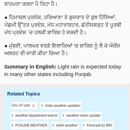
ਸਾਹਮਣਾ ਕਰਨਾ ਪੈ ਰਿਹਾ ਹੈ।
● ਹਿਮਾਚਲ ਪ੍ਰਦੇਸ਼, ਹਰਿਆਣਾ ਤੇ ਗੁਜਰਾਤ ਦੇ ਕੁਝ ਹਿੱਸਿਆਂ,
ਪੱਛਮੀ ਉੱਤਰ ਪ੍ਰਦੇਸ਼, ਮੱਧ ਮਹਾਰਾਸ਼ਟਰ, ਛੱਤੀਸਗੜ੍ਹ ਤੇ ਪੂਰਬੀ
ਮੱਧ ਪ੍ਰਦੇਸ਼ `ਚ ਹਲਕੀ ਬਾਰਿਸ਼ ਹੋ ਸਕਦੀ ਹੈ।
● ਮੁੰਬਈ, ਪਾਲਘਰ ਵਰਗੇ ਇਲਾਕਿਆਂ 'ਚ ਬਾਰਿਸ਼ ਨੂੰ ਲੈ ਕੇ ਔਰੇਂਜ
ਅਲਰਟ ਵੀ ਜਾਰੀ ਕੀਤਾ ਗਿਆ ਹੈ।
Summary in English:
Light rain is expected today
in many other states including Punjab
Related Topics
ਮੌਸਮ ਦੀ ਖ਼ਬਰ
india weather updates
weather department warns
weather news update
PUNJAB WEATHER
delhi weather
Forecast by IMD