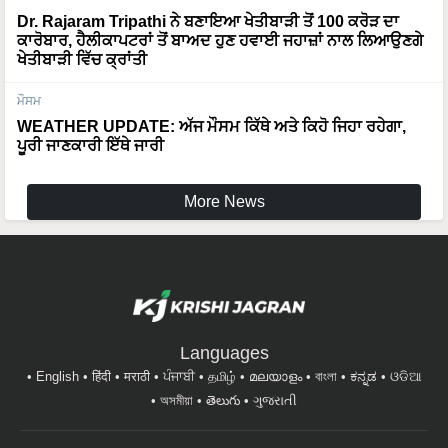
Dr. Rajaram Tripathi ਨੇ ਬਣਾਇਆ ਖੇਤੀਬਾੜੀ ਤੋਂ 100 ਕਰੋੜ ਦਾ
ਕਾਰੋਬਾਰ, ਹੈਲੀਕਾਪਟਰਾਂ ਤੋਂ ਬਾਅਦ ਹੁਣ ਹਵਾਈ ਜਹਾਜ਼ਾਂ ਨਾਲ ਲਿਆਉਣਗੇ
ਖੇਤੀਬਾੜੀ ਵਿੱਚ ਕ੍ਰਾਂਤੀ
ਮੌਸਮ
WEATHER UPDATE: ਅੱਜ ਮੌਸਮ ਕਿੱਥੇ ਅਤੇ ਕਿਹੋ ਜਿਹਾ ਰਹੇਗਾ,
ਪੂਰੀ ਜਾਣਕਾਰੀ ਇੱਥੇ ਜਾਰੀ
More News
Languages
English
हिंदी
मराठी
ਪੰਜਾਬੀ
தமிழ்
മലയാളം
বাংলা
ಕನ್ನಡ
ଓଡିଆ
অসমীয়া
తెలుగు
ગુજરાતી