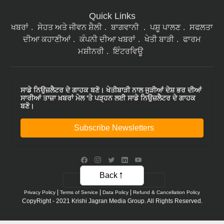
Quick Links
ਖਬਰਾਂ
ਸੇਹਤ ਅਤੇ ਜੀਵਨ ਸ਼ੈਲੀ
ਬਾਗਵਾਨੀ
ਪਸ਼ੂ ਪਾਲਣ
ਸਫਲਤਾ
ਦੀਆ ਕਹਾਣੀਆਂ
ਕੰਪਨੀ ਦੀਆ ਖਬਰਾਂ
ਖੇਤੀ ਬਾੜੀ
ਫਾਰਮ
ਮਸ਼ੀਨਰੀ
ਇੰਟਰਵਿਊ
ਸਾਡੇ ਨਿਉਜ਼ਲੈਟਰ ਦੇ ਗਾਹਕ ਬਣੋ। ਖੇਤੀਬਾੜੀ ਨਾਲ ਜੁੜੀਆਂ ਦੇਸ਼ ਭਰ ਦੀਆਂ
ਸਾਰੀਆਂ ਤਾਜ਼ਾ ਖ਼ਬਰਾਂ ਮੇਲ 'ਤੇ ਪੜ੍ਹਨ ਲਈ ਸਾਡੇ ਨਿਉਜ਼ਲੈਟਰ ਦੇ ਗਾਹਕ
ਬਣੋ।
Subscribe Newsletters
Back
|
|
|
Privacy Policy
Terms of Service
Data Policy
Refund & Cancellation Policy
CopyRight - 2021 Krishi Jagran Media Group. All Rights Reserved.