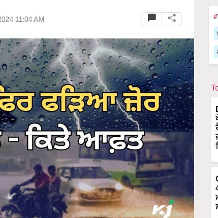
#
2024 11:04 AM
T