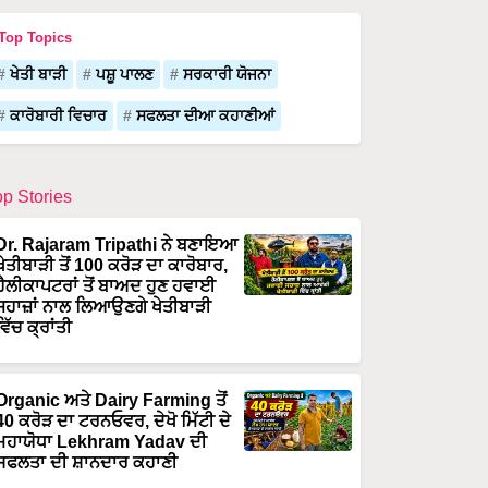
Top Topics
ਖੇਤੀ ਬਾੜੀ
ਪਸ਼ੂ ਪਾਲਣ
ਸਰਕਾਰੀ ਯੋਜਨਾ
ਕਾਰੋਬਾਰੀ ਵਿਚਾਰ
ਸਫਲਤਾ ਦੀਆ ਕਹਾਣੀਆਂ
op Stories
Dr. Rajaram Tripathi ਨੇ ਬਣਾਇਆ
ਖੇਤੀਬਾੜੀ ਤੋਂ 100 ਕਰੋੜ ਦਾ ਕਾਰੋਬਾਰ,
ਹੈਲੀਕਾਪਟਰਾਂ ਤੋਂ ਬਾਅਦ ਹੁਣ ਹਵਾਈ
ਜਹਾਜ਼ਾਂ ਨਾਲ ਲਿਆਉਣਗੇ ਖੇਤੀਬਾੜੀ
ਵਿੱਚ ਕ੍ਰਾਂਤੀ
Organic ਅਤੇ Dairy Farming ਤੋਂ
40 ਕਰੋੜ ਦਾ ਟਰਨਓਵਰ, ਦੇਖੋ ਮਿੱਟੀ ਦੇ
ਮਹਾਯੋਧਾ Lekhram Yadav ਦੀ
ਸਫਲਤਾ ਦੀ ਸ਼ਾਨਦਾਰ ਕਹਾਣੀ