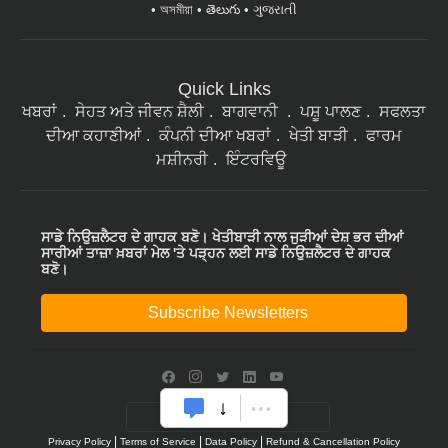
অসমীয়া
తెలుగు
ગુજરાતી
Quick Links
ਖਬਰਾਂ
ਸੇਹਤ ਅਤੇ ਜੀਵਨ ਸ਼ੈਲੀ
ਬਾਗਵਾਨੀ
ਪਸ਼ੂ ਪਾਲਣ
ਸਫਲਤਾ
ਦੀਆ ਕਹਾਣੀਆਂ
ਕੰਪਨੀ ਦੀਆ ਖਬਰਾਂ
ਖੇਤੀ ਬਾੜੀ
ਫਾਰਮ
ਮਸ਼ੀਨਰੀ
ਇੰਟਰਵਿਊ
ਸਾਡੇ ਨਿਉਜ਼ਲੈਟਰ ਦੇ ਗਾਹਕ ਬਣੋ। ਖੇਤੀਬਾੜੀ ਨਾਲ ਜੁੜੀਆਂ ਦੇਸ਼ ਭਰ ਦੀਆਂ
ਸਾਰੀਆਂ ਤਾਜ਼ਾ ਖ਼ਬਰਾਂ ਮੇਲ 'ਤੇ ਪੜ੍ਹਨ ਲਈ ਸਾਡੇ ਨਿਉਜ਼ਲੈਟਰ ਦੇ ਗਾਹਕ
ਬਣੋ।
Subscribe Newsletters
|
|
|
Privacy Policy
Terms of Service
Data Policy
Refund & Cancellation Policy