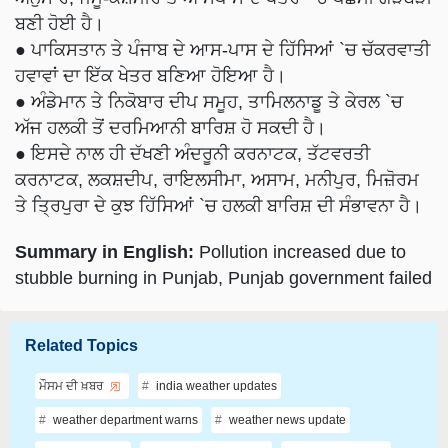
ਬਣੀ ਹੋਈ ਹੈ।
● ਪਾਕਿਸਤਾਨ ਤੇ ਪੰਜਾਬ ਦੇ ਆਸ-ਪਾਸ ਦੇ ਹਿੱਸਿਆਂ `ਚ ਚੱਕਰਵਾਤੀ
ਹਵਾਵਾਂ ਦਾ ਇੱਕ ਖੇਤਰ ਬਣਿਆ ਹੋਇਆ ਹੈ।
● ਅੰਡੇਮਾਨ ਤੇ ਨਿਕੋਬਾਰ ਦੀਪ ਸਮੂਹ, ਤਾਮਿਲਨਾਡੂ ਤੇ ਕੇਰਲ `ਚ
ਅੱਜ ਹਲਕੀ ਤੋਂ ਦਰਮਿਆਨੀ ਬਾਰਿਸ਼ ਹੋ ਸਕਦੀ ਹੈ।
● ਇਸਦੇ ਨਾਲ ਹੀ ਦੱਖਣੀ ਅੰਦਰੂਨੀ ਕਰਨਾਟਕ, ਤੱਟਵਰਤੀ
ਕਰਨਾਟਕ, ਲਕਸ਼ਦੀਪ, ਰਾਇਲਸੀਮਾ, ਅਸਾਮ, ਮਨੀਪੁਰ, ਮਿਜ਼ੋਰਮ
ਤੇ ਤ੍ਰਿਪੁਰਾ ਦੇ ਕੁਝ ਹਿੱਸਿਆਂ `ਚ ਹਲਕੀ ਬਾਰਿਸ਼ ਦੀ ਸੰਭਾਵਨਾ ਹੈ।
Summary in English:
Pollution increased due to
stubble burning in Punjab, Punjab government failed
Related Topics
ਮੌਸਮ ਦੀ ਖ਼ਬਰ
india weather updates
weather department warns
weather news update