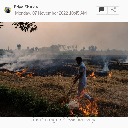
Priya Shukla
Monday, 07 November 2022 10:45 AM
ਪੰਜਾਬ `ਚ ਪ੍ਰਦੂਸ਼ਣ ਨੇ ਲਿਆ ਭਿਆਨਕ ਰੂਪ