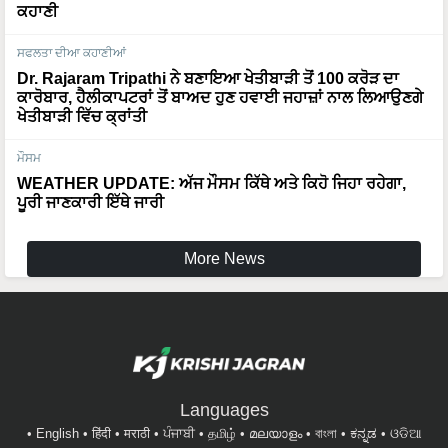
ਕਹਾਣੀ
ਸਫਲਤਾ ਦੀਆ ਕਹਾਣੀਆਂ
Dr. Rajaram Tripathi ਨੇ ਬਣਾਇਆ ਖੇਤੀਬਾੜੀ ਤੋਂ 100 ਕਰੋੜ ਦਾ
ਕਾਰੋਬਾਰ, ਹੈਲੀਕਾਪਟਰਾਂ ਤੋਂ ਬਾਅਦ ਹੁਣ ਹਵਾਈ ਜਹਾਜ਼ਾਂ ਨਾਲ ਲਿਆਉਣਗੇ
ਖੇਤੀਬਾੜੀ ਵਿੱਚ ਕ੍ਰਾਂਤੀ
ਮੌਸਮ
WEATHER UPDATE: ਅੱਜ ਮੌਸਮ ਕਿੱਥੇ ਅਤੇ ਕਿਹੋ ਜਿਹਾ ਰਹੇਗਾ,
ਪੂਰੀ ਜਾਣਕਾਰੀ ਇੱਥੇ ਜਾਰੀ
More News
Languages
English
हिंदी
मराठी
ਪੰਜਾਬੀ
தமிழ்
മലയാളം
বাংলা
ಕನ್ನಡ
ଓଡିଆ