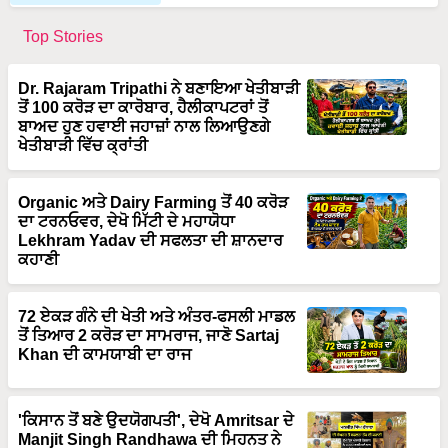
Top Stories
Dr. Rajaram Tripathi ਨੇ ਬਣਾਇਆ ਖੇਤੀਬਾੜੀ
ਤੋਂ 100 ਕਰੋੜ ਦਾ ਕਾਰੋਬਾਰ, ਹੈਲੀਕਾਪਟਰਾਂ ਤੋਂ
ਬਾਅਦ ਹੁਣ ਹਵਾਈ ਜਹਾਜ਼ਾਂ ਨਾਲ ਲਿਆਉਣਗੇ
ਖੇਤੀਬਾੜੀ ਵਿੱਚ ਕ੍ਰਾਂਤੀ
Organic ਅਤੇ Dairy Farming ਤੋਂ 40 ਕਰੋੜ
ਦਾ ਟਰਨਓਵਰ, ਦੇਖੋ ਮਿੱਟੀ ਦੇ ਮਹਾਯੋਧਾ
Lekhram Yadav ਦੀ ਸਫਲਤਾ ਦੀ ਸ਼ਾਨਦਾਰ
ਕਹਾਣੀ
72 ਏਕੜ ਗੰਨੇ ਦੀ ਖੇਤੀ ਅਤੇ ਅੰਤਰ-ਫਸਲੀ ਮਾਡਲ
ਤੋਂ ਤਿਆਰ 2 ਕਰੋੜ ਦਾ ਸਾਮਰਾਜ, ਜਾਣੋ Sartaj
Khan ਦੀ ਕਾਮਯਾਬੀ ਦਾ ਰਾਜ
'ਕਿਸਾਨ ਤੋਂ ਬਣੇ ਉਦਯੋਗਪਤੀ', ਦੇਖੋ Amritsar ਦੇ
Manjit Singh Randhawa ਦੀ ਮਿਹਨਤ ਨੇ
ਕਿਵੇਂ ਬਦਲੀ ਕਿਸਮਤ