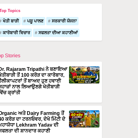
Top Topics
ਖੇਤੀ ਬਾੜੀ
ਪਸ਼ੂ ਪਾਲਣ
ਸਰਕਾਰੀ ਯੋਜਨਾ
ਕਾਰੋਬਾਰੀ ਵਿਚਾਰ
ਸਫਲਤਾ ਦੀਆ ਕਹਾਣੀਆਂ
op Stories
Dr. Rajaram Tripathi ਨੇ ਬਣਾਇਆ
ਖੇਤੀਬਾੜੀ ਤੋਂ 100 ਕਰੋੜ ਦਾ ਕਾਰੋਬਾਰ,
ਹੈਲੀਕਾਪਟਰਾਂ ਤੋਂ ਬਾਅਦ ਹੁਣ ਹਵਾਈ
ਜਹਾਜ਼ਾਂ ਨਾਲ ਲਿਆਉਣਗੇ ਖੇਤੀਬਾੜੀ
ਵਿੱਚ ਕ੍ਰਾਂਤੀ
Organic ਅਤੇ Dairy Farming ਤੋਂ
40 ਕਰੋੜ ਦਾ ਟਰਨਓਵਰ, ਦੇਖੋ ਮਿੱਟੀ ਦੇ
ਮਹਾਯੋਧਾ Lekhram Yadav ਦੀ
ਸਫਲਤਾ ਦੀ ਸ਼ਾਨਦਾਰ ਕਹਾਣੀ