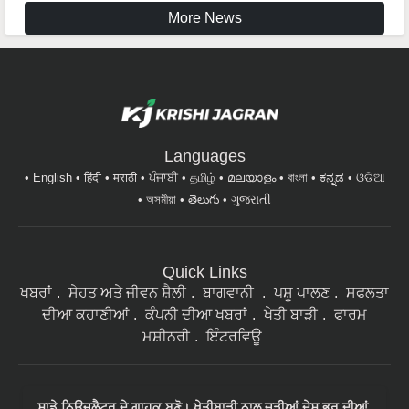
More News
Languages
English
हिंदी
मराठी
ਪੰਜਾਬੀ
தமிழ்
മലയാളം
বাংলা
ಕನ್ನಡ
ଓଡିଆ
অসমীয়া
తెలుగు
ગુજરાતી
Quick Links
ਖਬਰਾਂ
ਸੇਹਤ ਅਤੇ ਜੀਵਨ ਸ਼ੈਲੀ
ਬਾਗਵਾਨੀ
ਪਸ਼ੂ ਪਾਲਣ
ਸਫਲਤਾ
ਦੀਆ ਕਹਾਣੀਆਂ
ਕੰਪਨੀ ਦੀਆ ਖਬਰਾਂ
ਖੇਤੀ ਬਾੜੀ
ਫਾਰਮ
ਮਸ਼ੀਨਰੀ
ਇੰਟਰਵਿਊ
ਸਾਡੇ ਨਿਉਜ਼ਲੈਟਰ ਦੇ ਗਾਹਕ ਬਣੋ। ਖੇਤੀਬਾੜੀ ਨਾਲ ਜੁੜੀਆਂ ਦੇਸ਼ ਭਰ ਦੀਆਂ