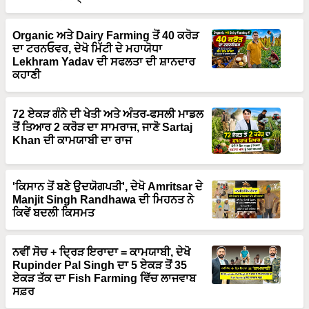
Organic ਅਤੇ Dairy Farming ਤੋਂ 40 ਕਰੋੜ
ਦਾ ਟਰਨਓਵਰ, ਦੇਖੋ ਮਿੱਟੀ ਦੇ ਮਹਾਯੋਧਾ
Lekhram Yadav ਦੀ ਸਫਲਤਾ ਦੀ ਸ਼ਾਨਦਾਰ
ਕਹਾਣੀ
72 ਏਕੜ ਗੰਨੇ ਦੀ ਖੇਤੀ ਅਤੇ ਅੰਤਰ-ਫਸਲੀ ਮਾਡਲ
ਤੋਂ ਤਿਆਰ 2 ਕਰੋੜ ਦਾ ਸਾਮਰਾਜ, ਜਾਣੋ Sartaj
Khan ਦੀ ਕਾਮਯਾਬੀ ਦਾ ਰਾਜ
'ਕਿਸਾਨ ਤੋਂ ਬਣੇ ਉਦਯੋਗਪਤੀ', ਦੇਖੋ Amritsar ਦੇ
Manjit Singh Randhawa ਦੀ ਮਿਹਨਤ ਨੇ
ਕਿਵੇਂ ਬਦਲੀ ਕਿਸਮਤ
ਨਵੀਂ ਸੋਚ + ਦ੍ਰਿੜ ਇਰਾਦਾ = ਕਾਮਯਾਬੀ, ਦੇਖੋ
Rupinder Pal Singh ਦਾ 5 ਏਕੜ ਤੋਂ 35
ਏਕੜ ਤੱਕ ਦਾ Fish Farming ਵਿੱਚ ਲਾਜਵਾਬ
ਸਫ਼ਰ