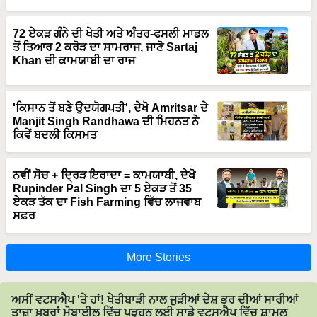
72 ਏਕੜ ਗੰਨੇ ਦੀ ਖੇਤੀ ਅਤੇ ਅੰਤਰ-ਫਸਲੀ ਮਾਡਲ
ਤੋਂ ਤਿਆਰ 2 ਕਰੋੜ ਦਾ ਸਾਮਰਾਜ, ਜਾਣੋ Sartaj
Khan ਦੀ ਕਾਮਯਾਬੀ ਦਾ ਰਾਜ
'ਕਿਸਾਨ ਤੋਂ ਬਣੇ ਉਦਯੋਗਪਤੀ', ਦੇਖੋ Amritsar ਦੇ
Manjit Singh Randhawa ਦੀ ਮਿਹਨਤ ਨੇ
ਕਿਵੇਂ ਬਦਲੀ ਕਿਸਮਤ
ਨਵੀਂ ਸੋਚ + ਦ੍ਰਿੜ ਇਰਾਦਾ = ਕਾਮਯਾਬੀ, ਦੇਖੋ
Rupinder Pal Singh ਦਾ 5 ਏਕੜ ਤੋਂ 35
ਏਕੜ ਤੱਕ ਦਾ Fish Farming ਵਿੱਚ ਲਾਜਵਾਬ
ਸਫ਼ਰ
More Stories
ਅਸੀਂ ਵਟਸਐਪ 'ਤੇ ਹਾਂ! ਖੇਤੀਬਾੜੀ ਨਾਲ ਜੁੜੀਆਂ ਦੇਸ਼ ਭਰ ਦੀਆਂ ਸਾਰੀਆਂ
ਤਾਜ਼ਾ ਖ਼ਬਰਾਂ ਮੋਬਾਈਲ ਵਿੱਚ ਪੜ੍ਹਨ ਲਈ ਸਾਡੇ ਵਟਸਐਪ ਵਿੱਚ ਸ਼ਾਮਲ