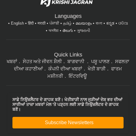
Languages
English
हिंदी
मराठी
ਪੰਜਾਬੀ
தமிழ்
മലയാളം
বাংলা
ಕನ್ನಡ
ଓଡିଆ
অসমীয়া
తెలుగు
ગુજરાતી
Quick Links
ਖਬਰਾਂ
ਸੇਹਤ ਅਤੇ ਜੀਵਨ ਸ਼ੈਲੀ
ਬਾਗਵਾਨੀ
ਪਸ਼ੂ ਪਾਲਣ
ਸਫਲਤਾ
ਦੀਆ ਕਹਾਣੀਆਂ
ਕੰਪਨੀ ਦੀਆ ਖਬਰਾਂ
ਖੇਤੀ ਬਾੜੀ
ਫਾਰਮ
ਮਸ਼ੀਨਰੀ
ਇੰਟਰਵਿਊ
ਸਾਡੇ ਨਿਉਜ਼ਲੈਟਰ ਦੇ ਗਾਹਕ ਬਣੋ। ਖੇਤੀਬਾੜੀ ਨਾਲ ਜੁੜੀਆਂ ਦੇਸ਼ ਭਰ ਦੀਆਂ
ਸਾਰੀਆਂ ਤਾਜ਼ਾ ਖ਼ਬਰਾਂ ਮੇਲ 'ਤੇ ਪੜ੍ਹਨ ਲਈ ਸਾਡੇ ਨਿਉਜ਼ਲੈਟਰ ਦੇ ਗਾਹਕ
ਬਣੋ।
Subscribe Newsletters