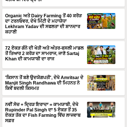
Organic ਅਤੇ Dairy Farming ਤੋਂ 40 ਕਰੋੜ
ਦਾ ਟਰਨਓਵਰ, ਦੇਖੋ ਮਿੱਟੀ ਦੇ ਮਹਾਯੋਧਾ
Lekhram Yadav ਦੀ ਸਫਲਤਾ ਦੀ ਸ਼ਾਨਦਾਰ
ਕਹਾਣੀ
72 ਏਕੜ ਗੰਨੇ ਦੀ ਖੇਤੀ ਅਤੇ ਅੰਤਰ-ਫਸਲੀ ਮਾਡਲ
ਤੋਂ ਤਿਆਰ 2 ਕਰੋੜ ਦਾ ਸਾਮਰਾਜ, ਜਾਣੋ Sartaj
Khan ਦੀ ਕਾਮਯਾਬੀ ਦਾ ਰਾਜ
'ਕਿਸਾਨ ਤੋਂ ਬਣੇ ਉਦਯੋਗਪਤੀ', ਦੇਖੋ Amritsar ਦੇ
Manjit Singh Randhawa ਦੀ ਮਿਹਨਤ ਨੇ
ਕਿਵੇਂ ਬਦਲੀ ਕਿਸਮਤ
ਨਵੀਂ ਸੋਚ + ਦ੍ਰਿੜ ਇਰਾਦਾ = ਕਾਮਯਾਬੀ, ਦੇਖੋ
Rupinder Pal Singh ਦਾ 5 ਏਕੜ ਤੋਂ 35
ਏਕੜ ਤੱਕ ਦਾ Fish Farming ਵਿੱਚ ਲਾਜਵਾਬ
ਸਫ਼ਰ