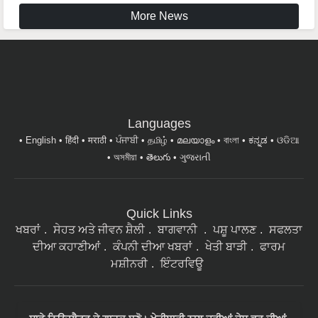
Languages
English
हिंदी
मराठी
ਪੰਜਾਬੀ
தமிழ்
മലയാളം
বাংলা
ಕನ್ನಡ
ଓଡିଆ
অসমীয়া
తెలుగు
ગુજરાતી
Quick Links
ਖਬਰਾਂ
ਸੇਹਤ ਅਤੇ ਜੀਵਨ ਸ਼ੈਲੀ
ਬਾਗਵਾਨੀ
ਪਸ਼ੂ ਪਾਲਣ
ਸਫਲਤਾ
ਦੀਆ ਕਹਾਣੀਆਂ
ਕੰਪਨੀ ਦੀਆ ਖਬਰਾਂ
ਖੇਤੀ ਬਾੜੀ
ਫਾਰਮ
ਮਸ਼ੀਨਰੀ
ਇੰਟਰਵਿਊ
ਸਾਡੇ ਨਿਉਜ਼ਲੈਟਰ ਦੇ ਗਾਹਕ ਬਣੋ। ਖੇਤੀਬਾੜੀ ਨਾਲ ਜੁੜੀਆਂ ਦੇਸ਼ ਭਰ ਦੀਆਂ
ਸਾਰੀਆਂ ਤਾਜ਼ਾ ਖ਼ਬਰਾਂ ਮੇਲ 'ਤੇ ਪੜ੍ਹਨ ਲਈ ਸਾਡੇ ਨਿਉਜ਼ਲੈਟਰ ਦੇ ਗਾਹਕ