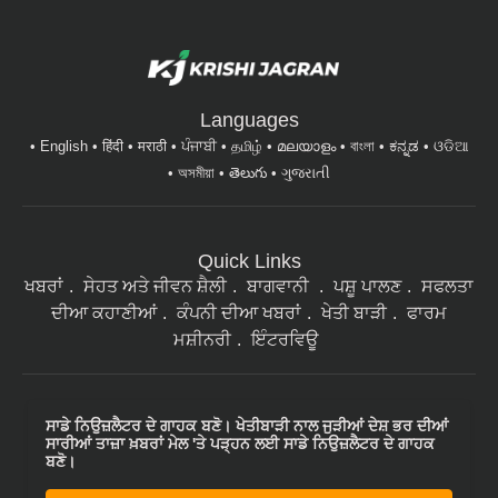
Languages
English
हिंदी
मराठी
ਪੰਜਾਬੀ
தமிழ்
മലയാളം
বাংলা
ಕನ್ನಡ
ଓଡିଆ
অসমীয়া
తెలుగు
ગુજરાતી
Quick Links
ਖਬਰਾਂ
ਸੇਹਤ ਅਤੇ ਜੀਵਨ ਸ਼ੈਲੀ
ਬਾਗਵਾਨੀ
ਪਸ਼ੂ ਪਾਲਣ
ਸਫਲਤਾ
ਦੀਆ ਕਹਾਣੀਆਂ
ਕੰਪਨੀ ਦੀਆ ਖਬਰਾਂ
ਖੇਤੀ ਬਾੜੀ
ਫਾਰਮ
ਮਸ਼ੀਨਰੀ
ਇੰਟਰਵਿਊ
ਸਾਡੇ ਨਿਉਜ਼ਲੈਟਰ ਦੇ ਗਾਹਕ ਬਣੋ। ਖੇਤੀਬਾੜੀ ਨਾਲ ਜੁੜੀਆਂ ਦੇਸ਼ ਭਰ ਦੀਆਂ
ਸਾਰੀਆਂ ਤਾਜ਼ਾ ਖ਼ਬਰਾਂ ਮੇਲ 'ਤੇ ਪੜ੍ਹਨ ਲਈ ਸਾਡੇ ਨਿਉਜ਼ਲੈਟਰ ਦੇ ਗਾਹਕ
ਬਣੋ।