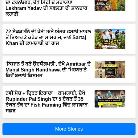
ਦਾ ਟਰਨਓਵਰ, ਦੇਖੋ ਮਿੱਟੀ ਦੇ ਮਹਾਯੋਧਾ
Lekhram Yadav ਦੀ ਸਫਲਤਾ ਦੀ ਸ਼ਾਨਦਾਰ
ਕਹਾਣੀ
72 ਏਕੜ ਗੰਨੇ ਦੀ ਖੇਤੀ ਅਤੇ ਅੰਤਰ-ਫਸਲੀ ਮਾਡਲ
ਤੋਂ ਤਿਆਰ 2 ਕਰੋੜ ਦਾ ਸਾਮਰਾਜ, ਜਾਣੋ Sartaj
Khan ਦੀ ਕਾਮਯਾਬੀ ਦਾ ਰਾਜ
'ਕਿਸਾਨ ਤੋਂ ਬਣੇ ਉਦਯੋਗਪਤੀ', ਦੇਖੋ Amritsar ਦੇ
Manjit Singh Randhawa ਦੀ ਮਿਹਨਤ ਨੇ
ਕਿਵੇਂ ਬਦਲੀ ਕਿਸਮਤ
ਨਵੀਂ ਸੋਚ + ਦ੍ਰਿੜ ਇਰਾਦਾ = ਕਾਮਯਾਬੀ, ਦੇਖੋ
Rupinder Pal Singh ਦਾ 5 ਏਕੜ ਤੋਂ 35
ਏਕੜ ਤੱਕ ਦਾ Fish Farming ਵਿੱਚ ਲਾਜਵਾਬ
ਸਫ਼ਰ
More Stories