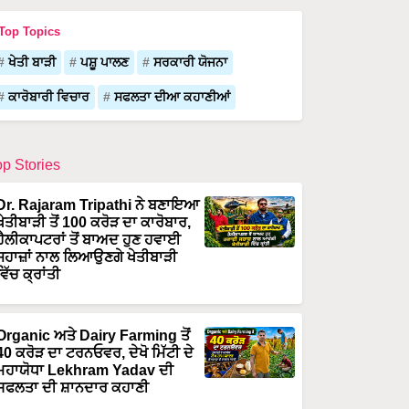
Top Topics
ਖੇਤੀ ਬਾੜੀ
ਪਸ਼ੂ ਪਾਲਣ
ਸਰਕਾਰੀ ਯੋਜਨਾ
ਕਾਰੋਬਾਰੀ ਵਿਚਾਰ
ਸਫਲਤਾ ਦੀਆ ਕਹਾਣੀਆਂ
op Stories
Dr. Rajaram Tripathi ਨੇ ਬਣਾਇਆ
ਖੇਤੀਬਾੜੀ ਤੋਂ 100 ਕਰੋੜ ਦਾ ਕਾਰੋਬਾਰ,
ਹੈਲੀਕਾਪਟਰਾਂ ਤੋਂ ਬਾਅਦ ਹੁਣ ਹਵਾਈ
ਜਹਾਜ਼ਾਂ ਨਾਲ ਲਿਆਉਣਗੇ ਖੇਤੀਬਾੜੀ
ਵਿੱਚ ਕ੍ਰਾਂਤੀ
Organic ਅਤੇ Dairy Farming ਤੋਂ
40 ਕਰੋੜ ਦਾ ਟਰਨਓਵਰ, ਦੇਖੋ ਮਿੱਟੀ ਦੇ
ਮਹਾਯੋਧਾ Lekhram Yadav ਦੀ
ਸਫਲਤਾ ਦੀ ਸ਼ਾਨਦਾਰ ਕਹਾਣੀ