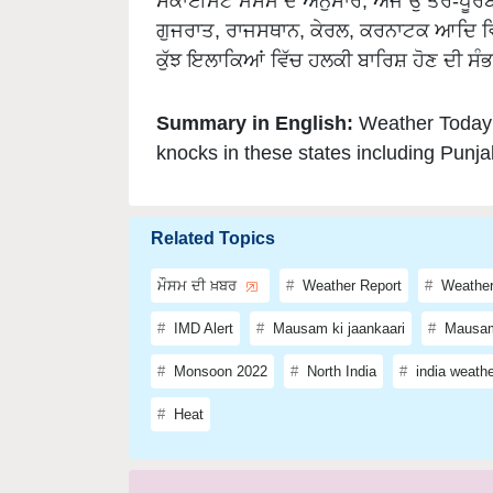
ਸਕਾਈਮੇਟ ਮੌਸਮ ਦੇ ਅਨੁਸਾਰ, ਅੱਜ ਉੱਤਰ-ਪੂਰਬੀ
ਗੁਜਰਾਤ, ਰਾਜਸਥਾਨ, ਕੇਰਲ, ਕਰਨਾਟਕ ਆਦਿ ਵਿੱਚ
ਕੁੱਝ ਇਲਾਕਿਆਂ ਵਿੱਚ ਹਲਕੀ ਬਾਰਿਸ਼ ਹੋਣ ਦੀ ਸੰਭ
Summary in English:
Weather Today
knocks in these states including Punja
Related Topics
ਮੌਸਮ ਦੀ ਖ਼ਬਰ
Weather Report
Weather
IMD Alert
Mausam ki jaankaari
Mausam
Monsoon 2022
North India
india weath
Heat