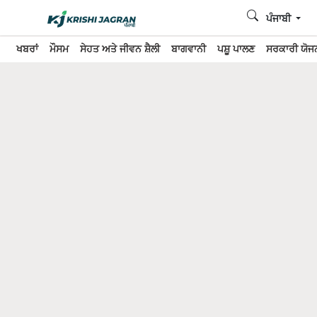
ਪੰਜਾਬੀ
ਖਬਰਾਂ
ਮੌਸਮ
ਸੇਹਤ ਅਤੇ ਜੀਵਨ ਸ਼ੈਲੀ
ਬਾਗਵਾਨੀ
ਪਸ਼ੂ ਪਾਲਣ
ਸਰਕਾਰੀ ਯੋਜਨ
Home
ਫਾਰਮ ਮਸ਼ੀਨਰੀ
Top 5 Tractors: 5 ਲੱਖ ਰੁਪਏ ਤੋਂ ਘੱਟ ਦੇ 5 ਵਧੀਆ
ਟਰੈਕਟਰ
ਜੇਕਰ ਤੁਸੀਂ ਵੀ ਇੱਕ ਅਜਿਹਾ ਪਾਵਰਫੁੱਲ ਟਰੈਕਟਰ ਲੱਭ ਰਹੇ ਹੋ ਜੋ ਸਸਤਾ ਹੋਵੇ
ਅਤੇ ਖੇਤੀ ਲਈ ਮਜਬੂਤ ਪਰਫਾਰਮੈਂਸ ਦਿੰਦਾ ਹੋਵੇ, ਤਾਂ ਅੱਜ ਅਸੀਂ ਤੁਹਾਡੇ ਲਈ