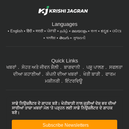
Languages
English
हिंदी
मराठी
ਪੰਜਾਬੀ
தமிழ்
മലയാളം
বাংলা
ಕನ್ನಡ
ଓଡିଆ
অসমীয়া
తెలుగు
ગુજરાતી
Quick Links
ਖਬਰਾਂ
ਸੇਹਤ ਅਤੇ ਜੀਵਨ ਸ਼ੈਲੀ
ਬਾਗਵਾਨੀ
ਪਸ਼ੂ ਪਾਲਣ
ਸਫਲਤਾ
ਦੀਆ ਕਹਾਣੀਆਂ
ਕੰਪਨੀ ਦੀਆ ਖਬਰਾਂ
ਖੇਤੀ ਬਾੜੀ
ਫਾਰਮ
ਮਸ਼ੀਨਰੀ
ਇੰਟਰਵਿਊ
ਸਾਡੇ ਨਿਉਜ਼ਲੈਟਰ ਦੇ ਗਾਹਕ ਬਣੋ। ਖੇਤੀਬਾੜੀ ਨਾਲ ਜੁੜੀਆਂ ਦੇਸ਼ ਭਰ ਦੀਆਂ
ਸਾਰੀਆਂ ਤਾਜ਼ਾ ਖ਼ਬਰਾਂ ਮੇਲ 'ਤੇ ਪੜ੍ਹਨ ਲਈ ਸਾਡੇ ਨਿਉਜ਼ਲੈਟਰ ਦੇ ਗਾਹਕ
ਬਣੋ।
Subscribe Newsletters