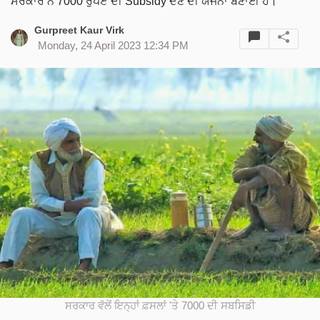
ਸਰਕਾਰ ਨੇ 7000 ਰੁਪਏ ਦੀ Subsidy ਦੇਣ ਦੀ ਯੋਜਨਾ ਬਣਾਈ ਹੈ।
Gurpreet Kaur Virk
Monday, 24 April 2023 12:34 PM
ਸਰਕਾਰ ਵੱਲੋਂ ਇਨ੍ਹਾਂ ਫ਼ਸਲਾਂ 'ਤੇ 7000 ਦੀ ਸਬਸਿਡੀ