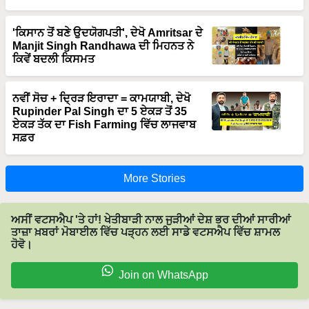
'ਕਿਸਾਨ ਤੋਂ ਬਣੇ ਉਦਯੋਗਪਤੀ', ਦੇਖੋ Amritsar ਦੇ
Manjit Singh Randhawa ਦੀ ਮਿਹਨਤ ਨੇ
ਕਿਵੇਂ ਬਦਲੀ ਕਿਸਮਤ
ਨਵੀਂ ਸੋਚ + ਦ੍ਰਿੜ ਇਰਾਦਾ = ਕਾਮਯਾਬੀ, ਦੇਖੋ
Rupinder Pal Singh ਦਾ 5 ਏਕੜ ਤੋਂ 35
ਏਕੜ ਤੱਕ ਦਾ Fish Farming ਵਿੱਚ ਲਾਜਵਾਬ
ਸਫ਼ਰ
More Stories
ਅਸੀਂ ਵਟਸਐਪ 'ਤੇ ਹਾਂ! ਖੇਤੀਬਾੜੀ ਨਾਲ ਜੁੜੀਆਂ ਦੇਸ਼ ਭਰ ਦੀਆਂ ਸਾਰੀਆਂ
ਤਾਜ਼ਾ ਖ਼ਬਰਾਂ ਮੋਬਾਈਲ ਵਿੱਚ ਪੜ੍ਹਨ ਲਈ ਸਾਡੇ ਵਟਸਐਪ ਵਿੱਚ ਸ਼ਾਮਲ
ਹੋਵੋ।
Join on WhatsApp