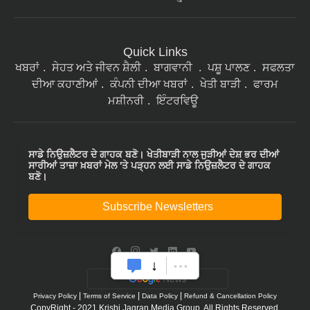
Quick Links
ਖਬਰਾਂ
ਸੇਹਤ ਅਤੇ ਜੀਵਨ ਸ਼ੈਲੀ
ਬਾਗਵਾਨੀ
ਪਸ਼ੂ ਪਾਲਣ
ਸਫਲਤਾ
ਦੀਆ ਕਹਾਣੀਆਂ
ਕੰਪਨੀ ਦੀਆ ਖਬਰਾਂ
ਖੇਤੀ ਬਾੜੀ
ਫਾਰਮ
ਮਸ਼ੀਨਰੀ
ਇੰਟਰਵਿਊ
ਸਾਡੇ ਨਿਉਜ਼ਲੈਟਰ ਦੇ ਗਾਹਕ ਬਣੋ। ਖੇਤੀਬਾੜੀ ਨਾਲ ਜੁੜੀਆਂ ਦੇਸ਼ ਭਰ ਦੀਆਂ
ਸਾਰੀਆਂ ਤਾਜ਼ਾ ਖ਼ਬਰਾਂ ਮੇਲ 'ਤੇ ਪੜ੍ਹਨ ਲਈ ਸਾਡੇ ਨਿਉਜ਼ਲੈਟਰ ਦੇ ਗਾਹਕ
ਬਣੋ।
Subscribe Newsletters
|
|
|
Privacy Policy
Terms of Service
Data Policy
Refund & Cancellation Policy
CopyRight - 2021 Krishi Jagran Media Group. All Rights Reserved.