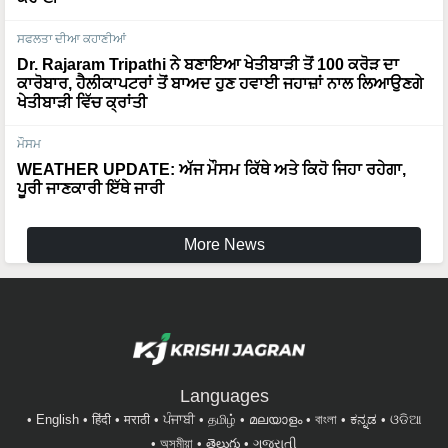
ਸਫਲਤਾ ਦੀਆ ਕਹਾਣੀਆਂ
Dr. Rajaram Tripathi ਨੇ ਬਣਾਇਆ ਖੇਤੀਬਾੜੀ ਤੋਂ 100 ਕਰੋੜ ਦਾ
ਕਾਰੋਬਾਰ, ਹੈਲੀਕਾਪਟਰਾਂ ਤੋਂ ਬਾਅਦ ਹੁਣ ਹਵਾਈ ਜਹਾਜ਼ਾਂ ਨਾਲ ਲਿਆਉਣਗੇ
ਖੇਤੀਬਾੜੀ ਵਿੱਚ ਕ੍ਰਾਂਤੀ
ਮੌਸਮ
WEATHER UPDATE: ਅੱਜ ਮੌਸਮ ਕਿੱਥੇ ਅਤੇ ਕਿਹੋ ਜਿਹਾ ਰਹੇਗਾ,
ਪੂਰੀ ਜਾਣਕਾਰੀ ਇੱਥੇ ਜਾਰੀ
More News
Languages
English
हिंदी
मराठी
ਪੰਜਾਬੀ
தமிழ்
മലയാളം
বাংলা
ಕನ್ನಡ
ଓଡିଆ
অসমীয়া
తెలుగు
ગુજરાતી