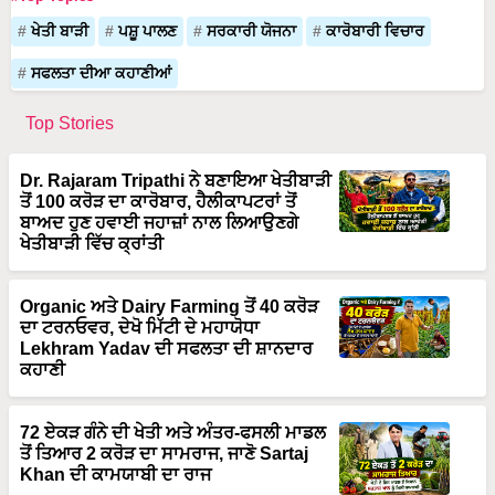
ਖੇਤੀ ਬਾੜੀ
ਪਸ਼ੂ ਪਾਲਣ
ਸਰਕਾਰੀ ਯੋਜਨਾ
ਕਾਰੋਬਾਰੀ ਵਿਚਾਰ
ਸਫਲਤਾ ਦੀਆ ਕਹਾਣੀਆਂ
Top Stories
Dr. Rajaram Tripathi ਨੇ ਬਣਾਇਆ ਖੇਤੀਬਾੜੀ
ਤੋਂ 100 ਕਰੋੜ ਦਾ ਕਾਰੋਬਾਰ, ਹੈਲੀਕਾਪਟਰਾਂ ਤੋਂ
ਬਾਅਦ ਹੁਣ ਹਵਾਈ ਜਹਾਜ਼ਾਂ ਨਾਲ ਲਿਆਉਣਗੇ
ਖੇਤੀਬਾੜੀ ਵਿੱਚ ਕ੍ਰਾਂਤੀ
Organic ਅਤੇ Dairy Farming ਤੋਂ 40 ਕਰੋੜ
ਦਾ ਟਰਨਓਵਰ, ਦੇਖੋ ਮਿੱਟੀ ਦੇ ਮਹਾਯੋਧਾ
Lekhram Yadav ਦੀ ਸਫਲਤਾ ਦੀ ਸ਼ਾਨਦਾਰ
ਕਹਾਣੀ
72 ਏਕੜ ਗੰਨੇ ਦੀ ਖੇਤੀ ਅਤੇ ਅੰਤਰ-ਫਸਲੀ ਮਾਡਲ
ਤੋਂ ਤਿਆਰ 2 ਕਰੋੜ ਦਾ ਸਾਮਰਾਜ, ਜਾਣੋ Sartaj
Khan ਦੀ ਕਾਮਯਾਬੀ ਦਾ ਰਾਜ