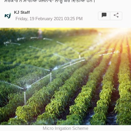
ਸਰਕਾਰ ਨੇ ਸਾਰੀਆਂ ਯੋਜਨਾਵਾਂ ਲਾਗੂ ਕਰ ਦਿੱਤੀਆਂ ਹਨ।
KJ Staff
Friday, 19 February 2021 03:25 PM
Micro Irrigation Scheme