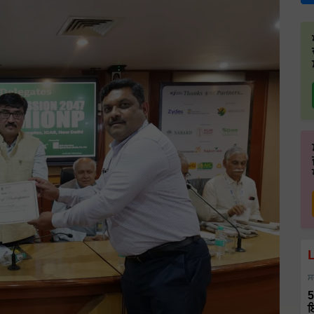
ਸ
5
ਇ