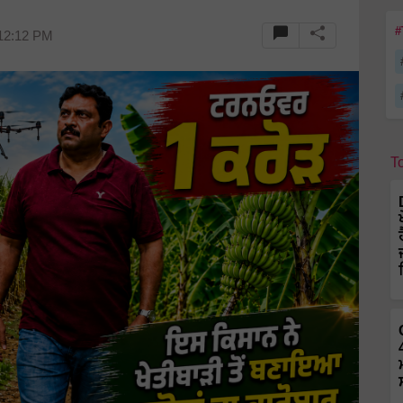
#
 12:12 PM
T