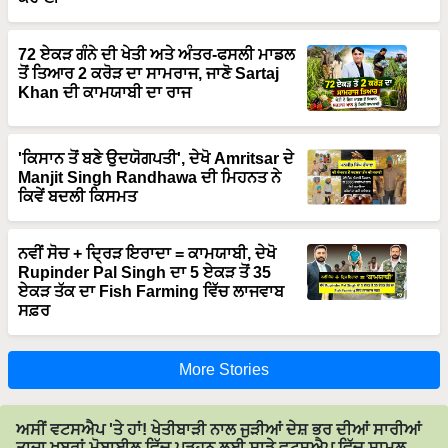
72 ਏਕੜ ਗੰਨੇ ਦੀ ਖੇਤੀ ਅਤੇ ਅੰਤਰ-ਫਸਲੀ ਮਾਡਲ
ਤੋਂ ਤਿਆਰ 2 ਕਰੋੜ ਦਾ ਸਾਮਰਾਜ, ਜਾਣੋ Sartaj
Khan ਦੀ ਕਾਮਯਾਬੀ ਦਾ ਰਾਜ
'ਕਿਸਾਨ ਤੋਂ ਬਣੇ ਉਦਯੋਗਪਤੀ', ਦੇਖੋ Amritsar ਦੇ
Manjit Singh Randhawa ਦੀ ਮਿਹਨਤ ਨੇ
ਕਿਵੇਂ ਬਦਲੀ ਕਿਸਮਤ
ਨਵੀਂ ਸੋਚ + ਦ੍ਰਿੜ ਇਰਾਦਾ = ਕਾਮਯਾਬੀ, ਦੇਖੋ
Rupinder Pal Singh ਦਾ 5 ਏਕੜ ਤੋਂ 35
ਏਕੜ ਤੱਕ ਦਾ Fish Farming ਵਿੱਚ ਲਾਜਵਾਬ
ਸਫ਼ਰ
More Stories
ਅਸੀਂ ਵਟਸਐਪ 'ਤੇ ਹਾਂ! ਖੇਤੀਬਾੜੀ ਨਾਲ ਜੁੜੀਆਂ ਦੇਸ਼ ਭਰ ਦੀਆਂ ਸਾਰੀਆਂ
ਤਾਜ਼ਾ ਖ਼ਬਰਾਂ ਮੋਬਾਈਲ ਵਿੱਚ ਪੜ੍ਹਨ ਲਈ ਸਾਡੇ ਵਟਸਐਪ ਵਿੱਚ ਸ਼ਾਮਲ