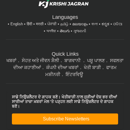
Languages
English
हिंदी
मराठी
ਪੰਜਾਬੀ
தமிழ்
മലയാളം
বাংলা
ಕನ್ನಡ
ଓଡିଆ
অসমীয়া
తెలుగు
ગુજરાતી
Quick Links
ਖਬਰਾਂ
ਸੇਹਤ ਅਤੇ ਜੀਵਨ ਸ਼ੈਲੀ
ਬਾਗਵਾਨੀ
ਪਸ਼ੂ ਪਾਲਣ
ਸਫਲਤਾ
ਦੀਆ ਕਹਾਣੀਆਂ
ਕੰਪਨੀ ਦੀਆ ਖਬਰਾਂ
ਖੇਤੀ ਬਾੜੀ
ਫਾਰਮ
ਮਸ਼ੀਨਰੀ
ਇੰਟਰਵਿਊ
ਸਾਡੇ ਨਿਉਜ਼ਲੈਟਰ ਦੇ ਗਾਹਕ ਬਣੋ। ਖੇਤੀਬਾੜੀ ਨਾਲ ਜੁੜੀਆਂ ਦੇਸ਼ ਭਰ ਦੀਆਂ
ਸਾਰੀਆਂ ਤਾਜ਼ਾ ਖ਼ਬਰਾਂ ਮੇਲ 'ਤੇ ਪੜ੍ਹਨ ਲਈ ਸਾਡੇ ਨਿਉਜ਼ਲੈਟਰ ਦੇ ਗਾਹਕ
ਬਣੋ।
Subscribe Newsletters