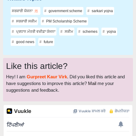
ਸਰਕਾਰੀ ਯੋਜਨਾ
government scheme
sarkari yojna
ਸਰਕਾਰੀ ਸਕੀਮ
PM Scholarship Scheme
ਪ੍ਰਧਾਨ ਮੰਤਰੀ ਵਜ਼ੀਫ਼ਾ ਯੋਜਨਾ
ਸਕੀਮ
schemes
yojna
good news
future
Like this article?
Hey! I am
Gurpreet Kaur Virk
. Did you liked this article and
have suggestions to improve this article?
Mail
me your
suggestions and feedback.