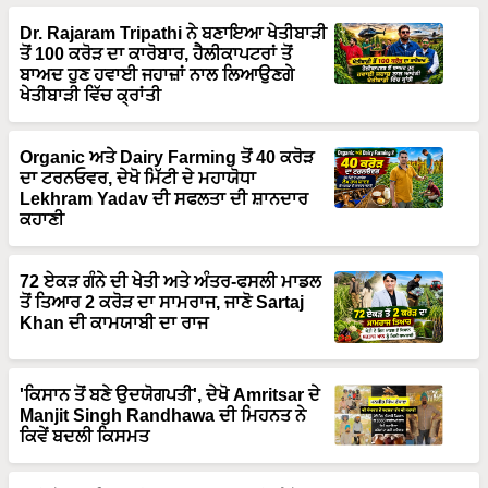
Dr. Rajaram Tripathi ਨੇ ਬਣਾਇਆ ਖੇਤੀਬਾੜੀ
ਤੋਂ 100 ਕਰੋੜ ਦਾ ਕਾਰੋਬਾਰ, ਹੈਲੀਕਾਪਟਰਾਂ ਤੋਂ
ਬਾਅਦ ਹੁਣ ਹਵਾਈ ਜਹਾਜ਼ਾਂ ਨਾਲ ਲਿਆਉਣਗੇ
ਖੇਤੀਬਾੜੀ ਵਿੱਚ ਕ੍ਰਾਂਤੀ
Organic ਅਤੇ Dairy Farming ਤੋਂ 40 ਕਰੋੜ
ਦਾ ਟਰਨਓਵਰ, ਦੇਖੋ ਮਿੱਟੀ ਦੇ ਮਹਾਯੋਧਾ
Lekhram Yadav ਦੀ ਸਫਲਤਾ ਦੀ ਸ਼ਾਨਦਾਰ
ਕਹਾਣੀ
72 ਏਕੜ ਗੰਨੇ ਦੀ ਖੇਤੀ ਅਤੇ ਅੰਤਰ-ਫਸਲੀ ਮਾਡਲ
ਤੋਂ ਤਿਆਰ 2 ਕਰੋੜ ਦਾ ਸਾਮਰਾਜ, ਜਾਣੋ Sartaj
Khan ਦੀ ਕਾਮਯਾਬੀ ਦਾ ਰਾਜ
'ਕਿਸਾਨ ਤੋਂ ਬਣੇ ਉਦਯੋਗਪਤੀ', ਦੇਖੋ Amritsar ਦੇ
Manjit Singh Randhawa ਦੀ ਮਿਹਨਤ ਨੇ
ਕਿਵੇਂ ਬਦਲੀ ਕਿਸਮਤ
ਨਵੀਂ ਸੋਚ + ਦ੍ਰਿੜ ਇਰਾਦਾ = ਕਾਮਯਾਬੀ, ਦੇਖੋ
Rupinder Pal Singh ਦਾ 5 ਏਕੜ ਤੋਂ 35