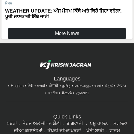
WEATHER UPDATE: ਅੱਜ ਮੌਸਮ ਕਿੱਥੇ ਅਤੇ ਕਿਹੋ ਜਿਹਾ ਰਹੇਗਾ,
ਪੂਰੀ ਜਾਣਕਾਰੀ ਇੱਥੇ ਜਾਰੀ
More News
Languages
English
हिंदी
मराठी
ਪੰਜਾਬੀ
தமிழ்
മലയാളം
বাংলা
ಕನ್ನಡ
ଓଡିଆ
অসমীয়া
తెలుగు
ગુજરાતી
Quick Links
ਖਬਰਾਂ
ਸੇਹਤ ਅਤੇ ਜੀਵਨ ਸ਼ੈਲੀ
ਬਾਗਵਾਨੀ
ਪਸ਼ੂ ਪਾਲਣ
ਸਫਲਤਾ
ਦੀਆ ਕਹਾਣੀਆਂ
ਕੰਪਨੀ ਦੀਆ ਖਬਰਾਂ
ਖੇਤੀ ਬਾੜੀ
ਫਾਰਮ
ਮਸ਼ੀਨਰੀ
ਇੰਟਰਵਿਊ