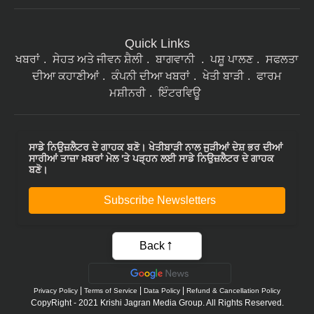
Quick Links
ਖਬਰਾਂ
ਸੇਹਤ ਅਤੇ ਜੀਵਨ ਸ਼ੈਲੀ
ਬਾਗਵਾਨੀ
ਪਸ਼ੂ ਪਾਲਣ
ਸਫਲਤਾ
ਦੀਆ ਕਹਾਣੀਆਂ
ਕੰਪਨੀ ਦੀਆ ਖਬਰਾਂ
ਖੇਤੀ ਬਾੜੀ
ਫਾਰਮ
ਮਸ਼ੀਨਰੀ
ਇੰਟਰਵਿਊ
ਸਾਡੇ ਨਿਉਜ਼ਲੈਟਰ ਦੇ ਗਾਹਕ ਬਣੋ। ਖੇਤੀਬਾੜੀ ਨਾਲ ਜੁੜੀਆਂ ਦੇਸ਼ ਭਰ ਦੀਆਂ
ਸਾਰੀਆਂ ਤਾਜ਼ਾ ਖ਼ਬਰਾਂ ਮੇਲ 'ਤੇ ਪੜ੍ਹਨ ਲਈ ਸਾਡੇ ਨਿਉਜ਼ਲੈਟਰ ਦੇ ਗਾਹਕ
ਬਣੋ।
Subscribe Newsletters
Back
|
|
|
Privacy Policy
Terms of Service
Data Policy
Refund & Cancellation Policy
CopyRight - 2021 Krishi Jagran Media Group. All Rights Reserved.