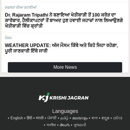
ਸਫਲਤਾ ਦੀਆ ਕਹਾਣੀਆਂ
Dr. Rajaram Tripathi ਨੇ ਬਣਾਇਆ ਖੇਤੀਬਾੜੀ ਤੋਂ 100 ਕਰੋੜ ਦਾ
ਕਾਰੋਬਾਰ, ਹੈਲੀਕਾਪਟਰਾਂ ਤੋਂ ਬਾਅਦ ਹੁਣ ਹਵਾਈ ਜਹਾਜ਼ਾਂ ਨਾਲ ਲਿਆਉਣਗੇ
ਖੇਤੀਬਾੜੀ ਵਿੱਚ ਕ੍ਰਾਂਤੀ
ਮੌਸਮ
WEATHER UPDATE: ਅੱਜ ਮੌਸਮ ਕਿੱਥੇ ਅਤੇ ਕਿਹੋ ਜਿਹਾ ਰਹੇਗਾ,
ਪੂਰੀ ਜਾਣਕਾਰੀ ਇੱਥੇ ਜਾਰੀ
More News
Languages
English
हिंदी
मराठी
ਪੰਜਾਬੀ
தமிழ்
മലയാളം
বাংলা
ಕನ್ನಡ
ଓଡିଆ
অসমীয়া
తెలుగు
ગુજરાતી