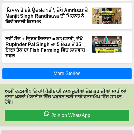
'ਕਿਸਾਨ ਤੋਂ ਬਣੇ ਉਦਯੋਗਪਤੀ', ਦੇਖੋ Amritsar ਦੇ
Manjit Singh Randhawa ਦੀ ਮਿਹਨਤ ਨੇ
ਕਿਵੇਂ ਬਦਲੀ ਕਿਸਮਤ
ਨਵੀਂ ਸੋਚ + ਦ੍ਰਿੜ ਇਰਾਦਾ = ਕਾਮਯਾਬੀ, ਦੇਖੋ
Rupinder Pal Singh ਦਾ 5 ਏਕੜ ਤੋਂ 35
ਏਕੜ ਤੱਕ ਦਾ Fish Farming ਵਿੱਚ ਲਾਜਵਾਬ
ਸਫ਼ਰ
More Stories
ਅਸੀਂ ਵਟਸਐਪ 'ਤੇ ਹਾਂ! ਖੇਤੀਬਾੜੀ ਨਾਲ ਜੁੜੀਆਂ ਦੇਸ਼ ਭਰ ਦੀਆਂ ਸਾਰੀਆਂ
ਤਾਜ਼ਾ ਖ਼ਬਰਾਂ ਮੋਬਾਈਲ ਵਿੱਚ ਪੜ੍ਹਨ ਲਈ ਸਾਡੇ ਵਟਸਐਪ ਵਿੱਚ ਸ਼ਾਮਲ
ਹੋਵੋ।
Join on WhatsApp
ਸਾਡੇ ਨਿਉਜ਼ਲੈਟਰ ਦੇ ਗਾਹਕ ਬਣੋ। ਖੇਤੀਬਾੜੀ ਨਾਲ ਜੁੜੀਆਂ ਦੇਸ਼ ਭਰ