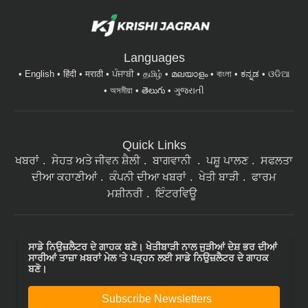
Languages
English
हिंदी
मराठी
ਪੰਜਾਬੀ
தமிழ்
മലയാളം
বাংলা
ಕನ್ನಡ
ଓଡିଆ
অসমীয়া
తెలుగు
ગુજરાતી
Quick Links
ਖਬਰਾਂ
ਸੇਹਤ ਅਤੇ ਜੀਵਨ ਸ਼ੈਲੀ
ਬਾਗਵਾਨੀ
ਪਸ਼ੂ ਪਾਲਣ
ਸਫਲਤਾ
ਦੀਆ ਕਹਾਣੀਆਂ
ਕੰਪਨੀ ਦੀਆ ਖਬਰਾਂ
ਖੇਤੀ ਬਾੜੀ
ਫਾਰਮ
ਮਸ਼ੀਨਰੀ
ਇੰਟਰਵਿਊ
ਸਾਡੇ ਨਿਉਜ਼ਲੈਟਰ ਦੇ ਗਾਹਕ ਬਣੋ। ਖੇਤੀਬਾੜੀ ਨਾਲ ਜੁੜੀਆਂ ਦੇਸ਼ ਭਰ ਦੀਆਂ
ਸਾਰੀਆਂ ਤਾਜ਼ਾ ਖ਼ਬਰਾਂ ਮੇਲ 'ਤੇ ਪੜ੍ਹਨ ਲਈ ਸਾਡੇ ਨਿਉਜ਼ਲੈਟਰ ਦੇ ਗਾਹਕ
ਬਣੋ।
Subscribe Newsletters