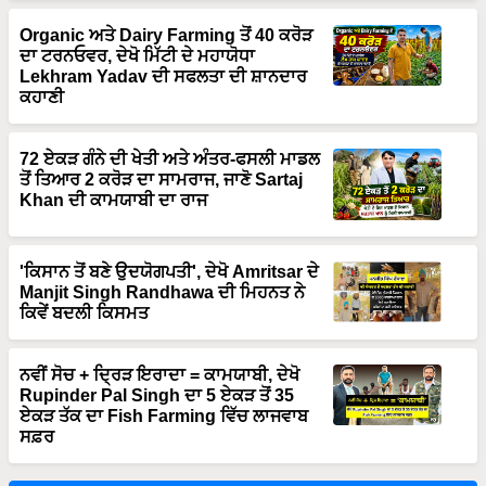
Organic ਅਤੇ Dairy Farming ਤੋਂ 40 ਕਰੋੜ
ਦਾ ਟਰਨਓਵਰ, ਦੇਖੋ ਮਿੱਟੀ ਦੇ ਮਹਾਯੋਧਾ
Lekhram Yadav ਦੀ ਸਫਲਤਾ ਦੀ ਸ਼ਾਨਦਾਰ
ਕਹਾਣੀ
72 ਏਕੜ ਗੰਨੇ ਦੀ ਖੇਤੀ ਅਤੇ ਅੰਤਰ-ਫਸਲੀ ਮਾਡਲ
ਤੋਂ ਤਿਆਰ 2 ਕਰੋੜ ਦਾ ਸਾਮਰਾਜ, ਜਾਣੋ Sartaj
Khan ਦੀ ਕਾਮਯਾਬੀ ਦਾ ਰਾਜ
'ਕਿਸਾਨ ਤੋਂ ਬਣੇ ਉਦਯੋਗਪਤੀ', ਦੇਖੋ Amritsar ਦੇ
Manjit Singh Randhawa ਦੀ ਮਿਹਨਤ ਨੇ
ਕਿਵੇਂ ਬਦਲੀ ਕਿਸਮਤ
ਨਵੀਂ ਸੋਚ + ਦ੍ਰਿੜ ਇਰਾਦਾ = ਕਾਮਯਾਬੀ, ਦੇਖੋ
Rupinder Pal Singh ਦਾ 5 ਏਕੜ ਤੋਂ 35
ਏਕੜ ਤੱਕ ਦਾ Fish Farming ਵਿੱਚ ਲਾਜਵਾਬ
ਸਫ਼ਰ