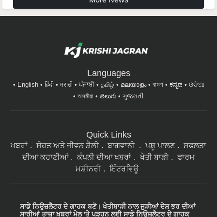
Languages
English
हिंदी
मराठी
ਪੰਜਾਬੀ
தமிழ்
മലയാളം
বাংলা
ಕನ್ನಡ
ଓଡିଆ
অসমীয়া
తెలుగు
ગુજરાતી
Quick Links
ਖਬਰਾਂ
ਸੇਹਤ ਅਤੇ ਜੀਵਨ ਸ਼ੈਲੀ
ਬਾਗਵਾਨੀ
ਪਸ਼ੂ ਪਾਲਣ
ਸਫਲਤਾ
ਦੀਆ ਕਹਾਣੀਆਂ
ਕੰਪਨੀ ਦੀਆ ਖਬਰਾਂ
ਖੇਤੀ ਬਾੜੀ
ਫਾਰਮ
ਮਸ਼ੀਨਰੀ
ਇੰਟਰਵਿਊ
ਸਾਡੇ ਨਿਉਜ਼ਲੈਟਰ ਦੇ ਗਾਹਕ ਬਣੋ। ਖੇਤੀਬਾੜੀ ਨਾਲ ਜੁੜੀਆਂ ਦੇਸ਼ ਭਰ ਦੀਆਂ
ਸਾਰੀਆਂ ਤਾਜ਼ਾ ਖ਼ਬਰਾਂ ਮੇਲ 'ਤੇ ਪੜ੍ਹਨ ਲਈ ਸਾਡੇ ਨਿਉਜ਼ਲੈਟਰ ਦੇ ਗਾਹਕ