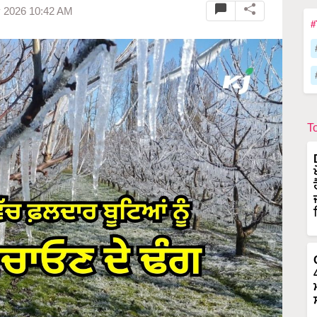
y 2026 10:42 AM
#
T