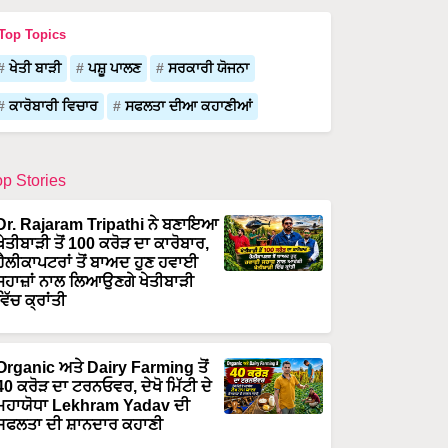
Top Topics
ਖੇਤੀ ਬਾੜੀ
ਪਸ਼ੂ ਪਾਲਣ
ਸਰਕਾਰੀ ਯੋਜਨਾ
ਕਾਰੋਬਾਰੀ ਵਿਚਾਰ
ਸਫਲਤਾ ਦੀਆ ਕਹਾਣੀਆਂ
op Stories
Dr. Rajaram Tripathi ਨੇ ਬਣਾਇਆ
ਖੇਤੀਬਾੜੀ ਤੋਂ 100 ਕਰੋੜ ਦਾ ਕਾਰੋਬਾਰ,
ਹੈਲੀਕਾਪਟਰਾਂ ਤੋਂ ਬਾਅਦ ਹੁਣ ਹਵਾਈ
ਜਹਾਜ਼ਾਂ ਨਾਲ ਲਿਆਉਣਗੇ ਖੇਤੀਬਾੜੀ
ਵਿੱਚ ਕ੍ਰਾਂਤੀ
Organic ਅਤੇ Dairy Farming ਤੋਂ
40 ਕਰੋੜ ਦਾ ਟਰਨਓਵਰ, ਦੇਖੋ ਮਿੱਟੀ ਦੇ
ਮਹਾਯੋਧਾ Lekhram Yadav ਦੀ
ਸਫਲਤਾ ਦੀ ਸ਼ਾਨਦਾਰ ਕਹਾਣੀ