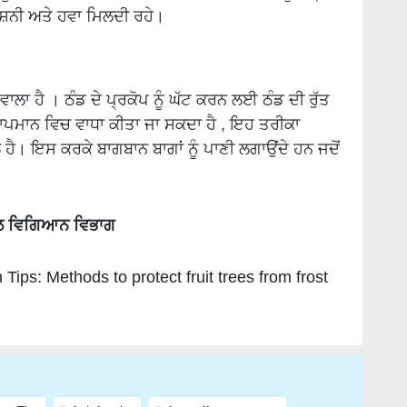
 ਹੈ । ਠੰਡ ਦੇ ਪ੍ਰਕੋਪ ਨੂੰ ਘੱਟ ਕਰਨ ਲਈ ਠੰਡ ਦੀ ਰੁੱਤ
ੇਡ ਤਾਪਮਾਨ ਵਿਚ ਵਾਧਾ ਕੀਤਾ ਜਾ ਸਕਦਾ ਹੈ , ਇਹ ਤਰੀਕਾ
 ਹੈ। ਇਸ ਕਰਕੇ ਬਾਗਬਾਨ ਬਾਗਾਂ ਨੂੰ ਪਾਣੀ ਲਗਾਉਂਦੇ ਹਨ ਜਦੋਂ
ਫ਼ਲ ਵਿਗਿਆਨ ਵਿਭਾਗ
 Tips: Methods to protect fruit trees from frost
ion Tips
fruit farming
frost effects on crops