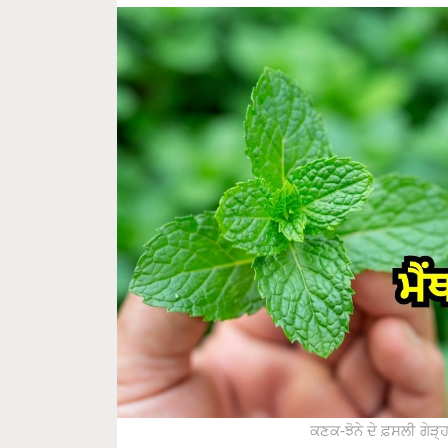
ਕਣਕ-ਝੋਨੇ ਦੇ ਫ਼ਸਲੀ ਗੇੜ