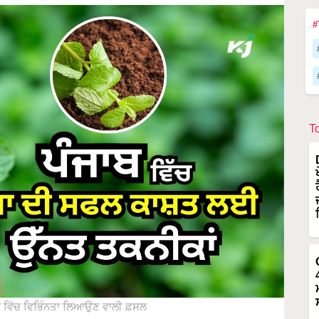
#
T
੍ਹ ਵਿੱਚ ਵਿਭਿੰਨਤਾ ਲਿਆਉਣ ਵਾਲੀ ਫ਼ਸਲ