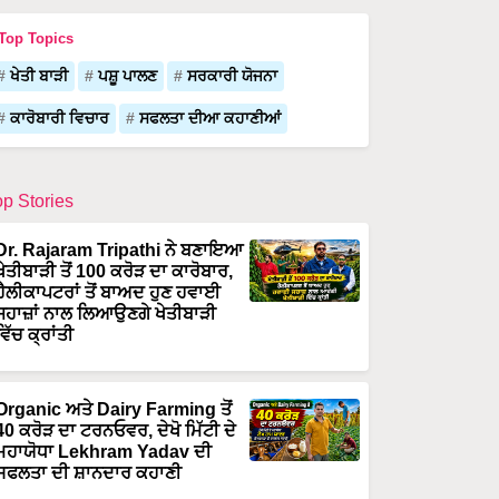
Top Topics
ਖੇਤੀ ਬਾੜੀ
ਪਸ਼ੂ ਪਾਲਣ
ਸਰਕਾਰੀ ਯੋਜਨਾ
ਕਾਰੋਬਾਰੀ ਵਿਚਾਰ
ਸਫਲਤਾ ਦੀਆ ਕਹਾਣੀਆਂ
op Stories
Dr. Rajaram Tripathi ਨੇ ਬਣਾਇਆ
ਖੇਤੀਬਾੜੀ ਤੋਂ 100 ਕਰੋੜ ਦਾ ਕਾਰੋਬਾਰ,
ਹੈਲੀਕਾਪਟਰਾਂ ਤੋਂ ਬਾਅਦ ਹੁਣ ਹਵਾਈ
ਜਹਾਜ਼ਾਂ ਨਾਲ ਲਿਆਉਣਗੇ ਖੇਤੀਬਾੜੀ
ਵਿੱਚ ਕ੍ਰਾਂਤੀ
Organic ਅਤੇ Dairy Farming ਤੋਂ
40 ਕਰੋੜ ਦਾ ਟਰਨਓਵਰ, ਦੇਖੋ ਮਿੱਟੀ ਦੇ
ਮਹਾਯੋਧਾ Lekhram Yadav ਦੀ
ਸਫਲਤਾ ਦੀ ਸ਼ਾਨਦਾਰ ਕਹਾਣੀ