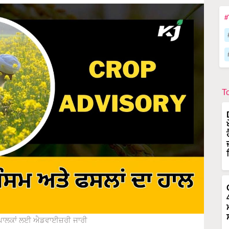
#
T
ੂ ਪਾਲਕਾਂ ਲਈ ਐਡਵਾਈਜ਼ਰੀ ਜਾਰੀ