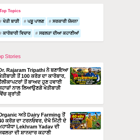
Top Topics
ਖੇਤੀ ਬਾੜੀ
ਪਸ਼ੂ ਪਾਲਣ
ਸਰਕਾਰੀ ਯੋਜਨਾ
ਕਾਰੋਬਾਰੀ ਵਿਚਾਰ
ਸਫਲਤਾ ਦੀਆ ਕਹਾਣੀਆਂ
op Stories
Dr. Rajaram Tripathi ਨੇ ਬਣਾਇਆ
ਖੇਤੀਬਾੜੀ ਤੋਂ 100 ਕਰੋੜ ਦਾ ਕਾਰੋਬਾਰ,
ਹੈਲੀਕਾਪਟਰਾਂ ਤੋਂ ਬਾਅਦ ਹੁਣ ਹਵਾਈ
ਜਹਾਜ਼ਾਂ ਨਾਲ ਲਿਆਉਣਗੇ ਖੇਤੀਬਾੜੀ
ਵਿੱਚ ਕ੍ਰਾਂਤੀ
Organic ਅਤੇ Dairy Farming ਤੋਂ
40 ਕਰੋੜ ਦਾ ਟਰਨਓਵਰ, ਦੇਖੋ ਮਿੱਟੀ ਦੇ
ਮਹਾਯੋਧਾ Lekhram Yadav ਦੀ
ਸਫਲਤਾ ਦੀ ਸ਼ਾਨਦਾਰ ਕਹਾਣੀ