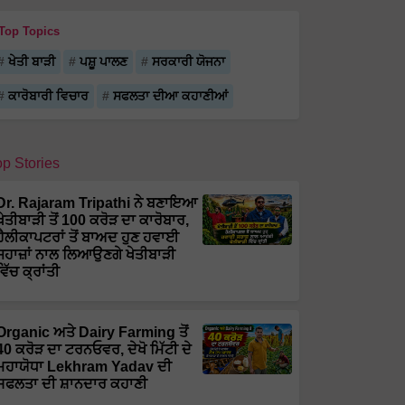
Top Topics
ਖੇਤੀ ਬਾੜੀ
ਪਸ਼ੂ ਪਾਲਣ
ਸਰਕਾਰੀ ਯੋਜਨਾ
ਕਾਰੋਬਾਰੀ ਵਿਚਾਰ
ਸਫਲਤਾ ਦੀਆ ਕਹਾਣੀਆਂ
op Stories
Dr. Rajaram Tripathi ਨੇ ਬਣਾਇਆ
ਖੇਤੀਬਾੜੀ ਤੋਂ 100 ਕਰੋੜ ਦਾ ਕਾਰੋਬਾਰ,
ਹੈਲੀਕਾਪਟਰਾਂ ਤੋਂ ਬਾਅਦ ਹੁਣ ਹਵਾਈ
ਜਹਾਜ਼ਾਂ ਨਾਲ ਲਿਆਉਣਗੇ ਖੇਤੀਬਾੜੀ
ਵਿੱਚ ਕ੍ਰਾਂਤੀ
Organic ਅਤੇ Dairy Farming ਤੋਂ
40 ਕਰੋੜ ਦਾ ਟਰਨਓਵਰ, ਦੇਖੋ ਮਿੱਟੀ ਦੇ
ਮਹਾਯੋਧਾ Lekhram Yadav ਦੀ
ਸਫਲਤਾ ਦੀ ਸ਼ਾਨਦਾਰ ਕਹਾਣੀ