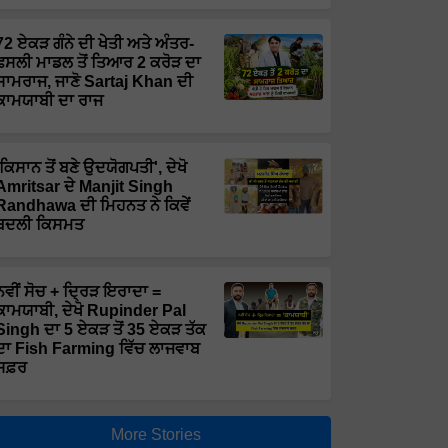
72 ਏਕੜ ਗੰਨੇ ਦੀ ਖੇਤੀ ਅਤੇ ਅੰਤਰ-
ਫਸਲੀ ਮਾਡਲ ਤੋਂ ਤਿਆਰ 2 ਕਰੋੜ ਦਾ
ਸਾਮਰਾਜ, ਜਾਣੋ Sartaj Khan ਦੀ
ਕਾਮਯਾਬੀ ਦਾ ਰਾਜ
'ਕਿਸਾਨ ਤੋਂ ਬਣੇ ਉਦਯੋਗਪਤੀ', ਦੇਖੋ
Amritsar ਦੇ Manjit Singh
Randhawa ਦੀ ਮਿਹਨਤ ਨੇ ਕਿਵੇਂ
ਬਦਲੀ ਕਿਸਮਤ
ਨਵੀਂ ਸੋਚ + ਦ੍ਰਿੜ ਇਰਾਦਾ =
ਕਾਮਯਾਬੀ, ਦੇਖੋ Rupinder Pal
Singh ਦਾ 5 ਏਕੜ ਤੋਂ 35 ਏਕੜ ਤੱਕ
ਦਾ Fish Farming ਵਿੱਚ ਲਾਜਵਾਬ
ਸਫ਼ਰ
More Stories