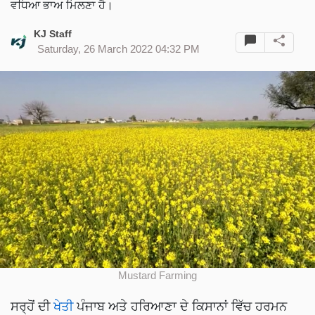
ਵਧਿਆ ਭਾਅ ਮਿਲਣਾ ਹੈ।
KJ Staff
Saturday, 26 March 2022 04:32 PM
Mustard Farming
ਸਰ੍ਹੋਂ ਦੀ
ਖੇਤੀ
ਪੰਜਾਬ ਅਤੇ ਹਰਿਆਣਾ ਦੇ ਕਿਸਾਨਾਂ ਵਿੱਚ ਹਰਮਨ