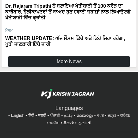
ਕਾਰੋਬਾਰ, ਹੈਲੀਕਾਪਟਰਾਂ ਤੋਂ ਬਾਅਦ ਹੁਣ ਹਵਾਈ ਜਹਾਜ਼ਾਂ ਨਾਲ ਲਿਆਉਣਗੇ
ਖੇਤੀਬਾੜੀ ਵਿੱਚ ਕ੍ਰਾਂਤੀ
ਮੌਸਮ
WEATHER UPDATE: ਅੱਜ ਮੌਸਮ ਕਿੱਥੇ ਅਤੇ ਕਿਹੋ ਜਿਹਾ ਰਹੇਗਾ,
ਪੂਰੀ ਜਾਣਕਾਰੀ ਇੱਥੇ ਜਾਰੀ
More News
Languages
English
हिंदी
मराठी
ਪੰਜਾਬੀ
தமிழ்
മലയാളം
বাংলা
ಕನ್ನಡ
ଓଡିଆ
অসমীয়া
తెలుగు
ગુજરાતી