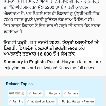
ਦਾ ਘੱਟੋ-ਘੱਟ ਸਮਰਥਨ ਮੁੱਲ 5200 ਰੁਪਏ ਪ੍ਰਤੀ ਕੁਇੰਟਲ
ਐਲਾਨਿਆ ਹੈ, ਪਰ ਪਿਛਲੇ ਸਾਲ ਹੀ ਕਿਸਾਨਾਂ ਨੂੰ ਖੁੱਲ੍ਹੀ ਮੰਡੀ ਵਿੱਚ
7000 ਹਜ਼ਾਰ ਰੁਪਏ ਪ੍ਰਤੀ ਕੁਇੰਟਲ ਤੱਕ ਭਾਅ ਮਿਲਿਆ ਸੀ।
ਇਸ ਕਾਰਨ ਕਿਸਾਨਾਂ ਨੇ ਇਸ ਵਾਰ ਵੀ ਸਰ੍ਹੋਂ ਦੀ ਕਾਸ਼ਤ ਹੇਠ ਰਕਬਾ
ਵਧਾਇਆ ਹੈ।
ਇਹ ਵੀ ਪੜ੍ਹੋ
:
IIT ਭਰਤੀ 2022: ਇਨ੍ਹਾਂ ਅਸਾਮੀਆਂ 'ਤੇ
ਡਿਗਰੀ, ਡਿਪਲੋਮਾ ਹੋਲਡਰਾਂ ਦੀ ਭਰਤੀ! ਜਲਦ ਕਰੋ
ਅਪਲਾਈ! ਤਨਖ਼ਾਹ 16,000 ਤੋਂ 1 ਲੱਖ ਤੱਕ
Summary in English:
Punjab-Haryana farmers are
enjoying mustard cultivation! Know the full news
Related Topics
ਖੇਤੀ ਬਾੜੀ
Punjab
Haryana
Farmers
Farming
mustard cultivation
Punjab Haryana Farmers