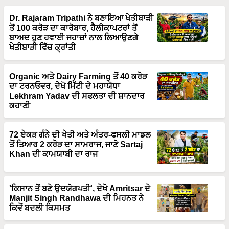
Dr. Rajaram Tripathi ਨੇ ਬਣਾਇਆ ਖੇਤੀਬਾੜੀ
ਤੋਂ 100 ਕਰੋੜ ਦਾ ਕਾਰੋਬਾਰ, ਹੈਲੀਕਾਪਟਰਾਂ ਤੋਂ
ਬਾਅਦ ਹੁਣ ਹਵਾਈ ਜਹਾਜ਼ਾਂ ਨਾਲ ਲਿਆਉਣਗੇ
ਖੇਤੀਬਾੜੀ ਵਿੱਚ ਕ੍ਰਾਂਤੀ
Organic ਅਤੇ Dairy Farming ਤੋਂ 40 ਕਰੋੜ
ਦਾ ਟਰਨਓਵਰ, ਦੇਖੋ ਮਿੱਟੀ ਦੇ ਮਹਾਯੋਧਾ
Lekhram Yadav ਦੀ ਸਫਲਤਾ ਦੀ ਸ਼ਾਨਦਾਰ
ਕਹਾਣੀ
72 ਏਕੜ ਗੰਨੇ ਦੀ ਖੇਤੀ ਅਤੇ ਅੰਤਰ-ਫਸਲੀ ਮਾਡਲ
ਤੋਂ ਤਿਆਰ 2 ਕਰੋੜ ਦਾ ਸਾਮਰਾਜ, ਜਾਣੋ Sartaj
Khan ਦੀ ਕਾਮਯਾਬੀ ਦਾ ਰਾਜ
'ਕਿਸਾਨ ਤੋਂ ਬਣੇ ਉਦਯੋਗਪਤੀ', ਦੇਖੋ Amritsar ਦੇ
Manjit Singh Randhawa ਦੀ ਮਿਹਨਤ ਨੇ
ਕਿਵੇਂ ਬਦਲੀ ਕਿਸਮਤ
ਨਵੀਂ ਸੋਚ + ਦ੍ਰਿੜ ਇਰਾਦਾ = ਕਾਮਯਾਬੀ, ਦੇਖੋ