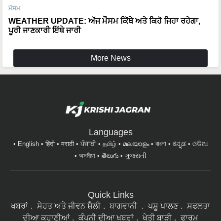
WEATHER UPDATE: ਅੱਜ ਮੌਸਮ ਕਿੱਥੇ ਅਤੇ ਕਿਹੋ ਜਿਹਾ ਰਹੇਗਾ,
ਪੂਰੀ ਜਾਣਕਾਰੀ ਇੱਥੇ ਜਾਰੀ
More News
Languages
English
हिंदी
मराठी
ਪੰਜਾਬੀ
தமிழ்
മലയാളം
বাংলা
ಕನ್ನಡ
ଓଡିଆ
অসমীয়া
తెలుగు
ગુજરાતી
Quick Links
ਖਬਰਾਂ
ਸੇਹਤ ਅਤੇ ਜੀਵਨ ਸ਼ੈਲੀ
ਬਾਗਵਾਨੀ
ਪਸ਼ੂ ਪਾਲਣ
ਸਫਲਤਾ
ਦੀਆ ਕਹਾਣੀਆਂ
ਕੰਪਨੀ ਦੀਆ ਖਬਰਾਂ
ਖੇਤੀ ਬਾੜੀ
ਫਾਰਮ
ਮਸ਼ੀਨਰੀ
ਇੰਟਰਵਿਊ