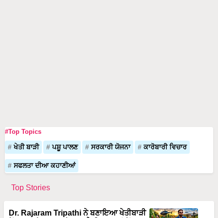
#Top Topics
ਖੇਤੀ ਬਾੜੀ
ਪਸ਼ੂ ਪਾਲਣ
ਸਰਕਾਰੀ ਯੋਜਨਾ
ਕਾਰੋਬਾਰੀ ਵਿਚਾਰ
ਸਫਲਤਾ ਦੀਆ ਕਹਾਣੀਆਂ
Top Stories
Dr. Rajaram Tripathi ਨੇ ਬਣਾਇਆ ਖੇਤੀਬਾੜੀ
ਤੋਂ 100 ਕਰੋੜ ਦਾ ਕਾਰੋਬਾਰ, ਹੈਲੀਕਾਪਟਰਾਂ ਤੋਂ