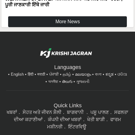
More News
Languages
English
हिंदी
मराठी
ਪੰਜਾਬੀ
தமிழ்
മലയാളം
বাংলা
ಕನ್ನಡ
ଓଡିଆ
অসমীয়া
తెలుగు
ગુજરાતી
Quick Links
ਖਬਰਾਂ
ਸੇਹਤ ਅਤੇ ਜੀਵਨ ਸ਼ੈਲੀ
ਬਾਗਵਾਨੀ
ਪਸ਼ੂ ਪਾਲਣ
ਸਫਲਤਾ
ਦੀਆ ਕਹਾਣੀਆਂ
ਕੰਪਨੀ ਦੀਆ ਖਬਰਾਂ
ਖੇਤੀ ਬਾੜੀ
ਫਾਰਮ
ਮਸ਼ੀਨਰੀ
ਇੰਟਰਵਿਊ