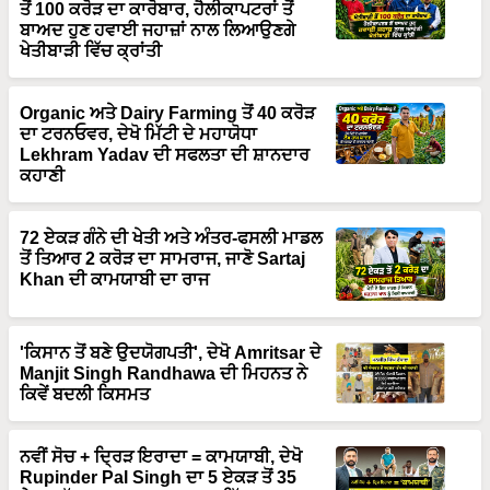
ਬਾਅਦ ਹੁਣ ਹਵਾਈ ਜਹਾਜ਼ਾਂ ਨਾਲ ਲਿਆਉਣਗੇ
ਖੇਤੀਬਾੜੀ ਵਿੱਚ ਕ੍ਰਾਂਤੀ
Organic ਅਤੇ Dairy Farming ਤੋਂ 40 ਕਰੋੜ
ਦਾ ਟਰਨਓਵਰ, ਦੇਖੋ ਮਿੱਟੀ ਦੇ ਮਹਾਯੋਧਾ
Lekhram Yadav ਦੀ ਸਫਲਤਾ ਦੀ ਸ਼ਾਨਦਾਰ
ਕਹਾਣੀ
72 ਏਕੜ ਗੰਨੇ ਦੀ ਖੇਤੀ ਅਤੇ ਅੰਤਰ-ਫਸਲੀ ਮਾਡਲ
ਤੋਂ ਤਿਆਰ 2 ਕਰੋੜ ਦਾ ਸਾਮਰਾਜ, ਜਾਣੋ Sartaj
Khan ਦੀ ਕਾਮਯਾਬੀ ਦਾ ਰਾਜ
'ਕਿਸਾਨ ਤੋਂ ਬਣੇ ਉਦਯੋਗਪਤੀ', ਦੇਖੋ Amritsar ਦੇ
Manjit Singh Randhawa ਦੀ ਮਿਹਨਤ ਨੇ
ਕਿਵੇਂ ਬਦਲੀ ਕਿਸਮਤ
ਨਵੀਂ ਸੋਚ + ਦ੍ਰਿੜ ਇਰਾਦਾ = ਕਾਮਯਾਬੀ, ਦੇਖੋ
Rupinder Pal Singh ਦਾ 5 ਏਕੜ ਤੋਂ 35
ਏਕੜ ਤੱਕ ਦਾ Fish Farming ਵਿੱਚ ਲਾਜਵਾਬ