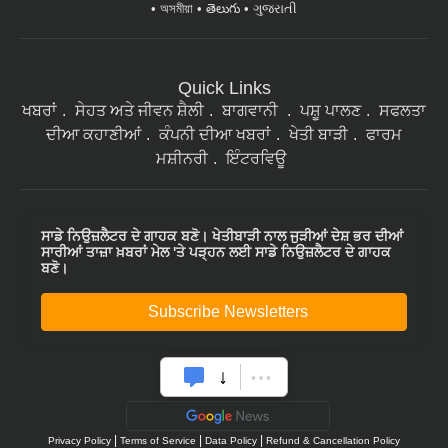
Quick Links
ਖਬਰਾਂ
ਸੇਹਤ ਅਤੇ ਜੀਵਨ ਸ਼ੈਲੀ
ਬਾਗਵਾਨੀ
ਪਸ਼ੂ ਪਾਲਣ
ਸਫਲਤਾ
ਦੀਆ ਕਹਾਣੀਆਂ
ਕੰਪਨੀ ਦੀਆ ਖਬਰਾਂ
ਖੇਤੀ ਬਾੜੀ
ਫਾਰਮ
ਮਸ਼ੀਨਰੀ
ਇੰਟਰਵਿਊ
ਸਾਡੇ ਨਿਉਜ਼ਲੈਟਰ ਦੇ ਗਾਹਕ ਬਣੋ। ਖੇਤੀਬਾੜੀ ਨਾਲ ਜੁੜੀਆਂ ਦੇਸ਼ ਭਰ ਦੀਆਂ
ਸਾਰੀਆਂ ਤਾਜ਼ਾ ਖ਼ਬਰਾਂ ਮੇਲ 'ਤੇ ਪੜ੍ਹਨ ਲਈ ਸਾਡੇ ਨਿਉਜ਼ਲੈਟਰ ਦੇ ਗਾਹਕ
ਬਣੋ।
Subscribe Newsletters
|
|
|
Privacy Policy
Terms of Service
Data Policy
Refund & Cancellation Policy
CopyRight - 2021 Krishi Jagran Media Group. All Rights Reserved.