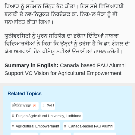
ਭਲਾਈ ਦੇ ਨਵ-ਨਿਯੁਕਤ ਨਿਰਦੇਸ਼ਕ ਡਾ. ਨਿਰਮਲ ਜੌੜਾ ਨੂੰ ਵੀ
ਸਨਮਾਨਿਤ ਕੀਤਾ ਗਿਆ।
ਯੂਨੀਵਰਸਿਟੀ ਨੂੰ ਪੂਰਨ ਸਹਿਯੋਗ ਦਾ ਭਰੋਸਾ ਦਿੰਦਿਆਂ ਸਾਬਕਾ
ਵਿਦਿਆਰਥੀਆਂ ਨੇ ਕਿਹਾ ਕਿ ਉਨ੍ਹਾਂ ਨੂੰ ਭਰੋਸਾ ਹੈ ਕਿ ਡਾ: ਗੋਸਲ ਦੀ
ਯੋਗ ਅਗਵਾਈ ਹੇਠ ਪੀਏਯੂ ਨਵੀਆਂ ਉਚਾਈਆਂ ਹਾਸਲ ਕਰੇਗੀ।
Summary in English:
Canada-based PAU Alumni
Support VC Vision for Agricultural Empowerment
Related Topics
ਟਰੈਂਡਿੰਗ ਖਬਰਾਂ
PAU
Punjab Agricultural University, Ludhiana
Agricultural Empowerment
Canada-based PAU Alumni
PAU Experts
PAU VC Gosal
Dr. Satbir Singh Gosal