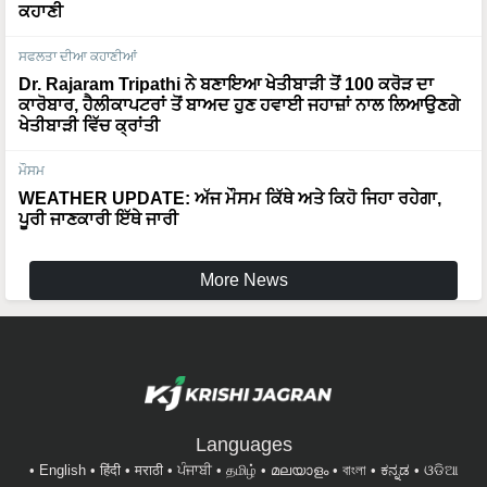
ਸਫਲਤਾ ਦੀਆ ਕਹਾਣੀਆਂ
Dr. Rajaram Tripathi ਨੇ ਬਣਾਇਆ ਖੇਤੀਬਾੜੀ ਤੋਂ 100 ਕਰੋੜ ਦਾ
ਕਾਰੋਬਾਰ, ਹੈਲੀਕਾਪਟਰਾਂ ਤੋਂ ਬਾਅਦ ਹੁਣ ਹਵਾਈ ਜਹਾਜ਼ਾਂ ਨਾਲ ਲਿਆਉਣਗੇ
ਖੇਤੀਬਾੜੀ ਵਿੱਚ ਕ੍ਰਾਂਤੀ
ਮੌਸਮ
WEATHER UPDATE: ਅੱਜ ਮੌਸਮ ਕਿੱਥੇ ਅਤੇ ਕਿਹੋ ਜਿਹਾ ਰਹੇਗਾ,
ਪੂਰੀ ਜਾਣਕਾਰੀ ਇੱਥੇ ਜਾਰੀ
More News
Languages
English
हिंदी
मराठी
ਪੰਜਾਬੀ
தமிழ்
മലയാളം
বাংলা
ಕನ್ನಡ
ଓଡିଆ
অসমীয়া
తెలుగు
ગુજરાતી