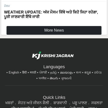
WEATHER UPDATE: ਅੱਜ ਮੌਸਮ ਕਿੱਥੇ ਅਤੇ ਕਿਹੋ ਜਿਹਾ ਰਹੇਗਾ,
ਪੂਰੀ ਜਾਣਕਾਰੀ ਇੱਥੇ ਜਾਰੀ
More News
Languages
English
हिंदी
मराठी
ਪੰਜਾਬੀ
தமிழ்
മലയാളം
বাংলা
ಕನ್ನಡ
ଓଡିଆ
অসমীয়া
తెలుగు
ગુજરાતી
Quick Links
ਖਬਰਾਂ
ਸੇਹਤ ਅਤੇ ਜੀਵਨ ਸ਼ੈਲੀ
ਬਾਗਵਾਨੀ
ਪਸ਼ੂ ਪਾਲਣ
ਸਫਲਤਾ
ਦੀਆ ਕਹਾਣੀਆਂ
ਕੰਪਨੀ ਦੀਆ ਖਬਰਾਂ
ਖੇਤੀ ਬਾੜੀ
ਫਾਰਮ
ਮਸ਼ੀਨਰੀ
ਇੰਟਰਵਿਊ