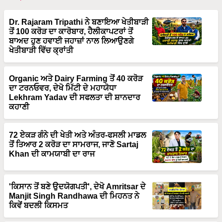
Dr. Rajaram Tripathi ਨੇ ਬਣਾਇਆ ਖੇਤੀਬਾੜੀ
ਤੋਂ 100 ਕਰੋੜ ਦਾ ਕਾਰੋਬਾਰ, ਹੈਲੀਕਾਪਟਰਾਂ ਤੋਂ
ਬਾਅਦ ਹੁਣ ਹਵਾਈ ਜਹਾਜ਼ਾਂ ਨਾਲ ਲਿਆਉਣਗੇ
ਖੇਤੀਬਾੜੀ ਵਿੱਚ ਕ੍ਰਾਂਤੀ
Organic ਅਤੇ Dairy Farming ਤੋਂ 40 ਕਰੋੜ
ਦਾ ਟਰਨਓਵਰ, ਦੇਖੋ ਮਿੱਟੀ ਦੇ ਮਹਾਯੋਧਾ
Lekhram Yadav ਦੀ ਸਫਲਤਾ ਦੀ ਸ਼ਾਨਦਾਰ
ਕਹਾਣੀ
72 ਏਕੜ ਗੰਨੇ ਦੀ ਖੇਤੀ ਅਤੇ ਅੰਤਰ-ਫਸਲੀ ਮਾਡਲ
ਤੋਂ ਤਿਆਰ 2 ਕਰੋੜ ਦਾ ਸਾਮਰਾਜ, ਜਾਣੋ Sartaj
Khan ਦੀ ਕਾਮਯਾਬੀ ਦਾ ਰਾਜ
'ਕਿਸਾਨ ਤੋਂ ਬਣੇ ਉਦਯੋਗਪਤੀ', ਦੇਖੋ Amritsar ਦੇ
Manjit Singh Randhawa ਦੀ ਮਿਹਨਤ ਨੇ
ਕਿਵੇਂ ਬਦਲੀ ਕਿਸਮਤ
ਨਵੀਂ ਸੋਚ + ਦ੍ਰਿੜ ਇਰਾਦਾ = ਕਾਮਯਾਬੀ, ਦੇਖੋ