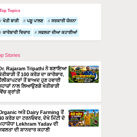
Top Topics
ਖੇਤੀ ਬਾੜੀ
ਪਸ਼ੂ ਪਾਲਣ
ਸਰਕਾਰੀ ਯੋਜਨਾ
ਕਾਰੋਬਾਰੀ ਵਿਚਾਰ
ਸਫਲਤਾ ਦੀਆ ਕਹਾਣੀਆਂ
op Stories
Dr. Rajaram Tripathi ਨੇ ਬਣਾਇਆ
ਖੇਤੀਬਾੜੀ ਤੋਂ 100 ਕਰੋੜ ਦਾ ਕਾਰੋਬਾਰ,
ਹੈਲੀਕਾਪਟਰਾਂ ਤੋਂ ਬਾਅਦ ਹੁਣ ਹਵਾਈ
ਜਹਾਜ਼ਾਂ ਨਾਲ ਲਿਆਉਣਗੇ ਖੇਤੀਬਾੜੀ
ਵਿੱਚ ਕ੍ਰਾਂਤੀ
Organic ਅਤੇ Dairy Farming ਤੋਂ
40 ਕਰੋੜ ਦਾ ਟਰਨਓਵਰ, ਦੇਖੋ ਮਿੱਟੀ ਦੇ
ਮਹਾਯੋਧਾ Lekhram Yadav ਦੀ
ਸਫਲਤਾ ਦੀ ਸ਼ਾਨਦਾਰ ਕਹਾਣੀ