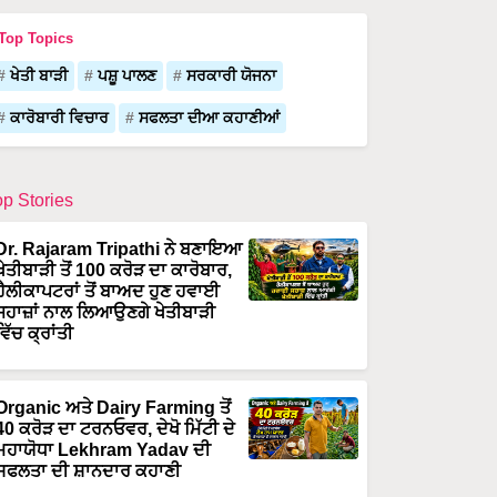
Top Topics
ਖੇਤੀ ਬਾੜੀ
ਪਸ਼ੂ ਪਾਲਣ
ਸਰਕਾਰੀ ਯੋਜਨਾ
ਕਾਰੋਬਾਰੀ ਵਿਚਾਰ
ਸਫਲਤਾ ਦੀਆ ਕਹਾਣੀਆਂ
op Stories
Dr. Rajaram Tripathi ਨੇ ਬਣਾਇਆ
ਖੇਤੀਬਾੜੀ ਤੋਂ 100 ਕਰੋੜ ਦਾ ਕਾਰੋਬਾਰ,
ਹੈਲੀਕਾਪਟਰਾਂ ਤੋਂ ਬਾਅਦ ਹੁਣ ਹਵਾਈ
ਜਹਾਜ਼ਾਂ ਨਾਲ ਲਿਆਉਣਗੇ ਖੇਤੀਬਾੜੀ
ਵਿੱਚ ਕ੍ਰਾਂਤੀ
Organic ਅਤੇ Dairy Farming ਤੋਂ
40 ਕਰੋੜ ਦਾ ਟਰਨਓਵਰ, ਦੇਖੋ ਮਿੱਟੀ ਦੇ
ਮਹਾਯੋਧਾ Lekhram Yadav ਦੀ
ਸਫਲਤਾ ਦੀ ਸ਼ਾਨਦਾਰ ਕਹਾਣੀ