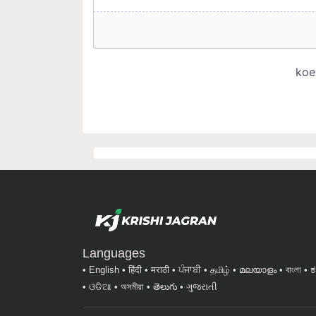
Languages
English
हिंदी
मराठी
ਪੰਜਾਬੀ
தமிழ்
മലയാളം
বাংলা
ಕ
ଓଡିଆ
অসমীয়া
తెలుగు
ગુજરાતી