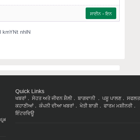
Quick Links
ਖਬਰਾਂ
ਸੇਹਤ ਅਤੇ ਜੀਵਨ ਸ਼ੈਲੀ
ਬਾਗਵਾਨੀ
ਪਸ਼ੂ ਪਾਲਣ
ਸਫਲਤ
ਕਹਾਣੀਆਂ
ਕੰਪਨੀ ਦੀਆ ਖਬਰਾਂ
ਖੇਤੀ ਬਾੜੀ
ਫਾਰਮ ਮਸ਼ੀਨਰੀ
ਇੰਟਰਵਿਊ
ನ್ನಡ