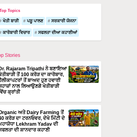
Top Topics
ਖੇਤੀ ਬਾੜੀ
ਪਸ਼ੂ ਪਾਲਣ
ਸਰਕਾਰੀ ਯੋਜਨਾ
ਕਾਰੋਬਾਰੀ ਵਿਚਾਰ
ਸਫਲਤਾ ਦੀਆ ਕਹਾਣੀਆਂ
op Stories
Dr. Rajaram Tripathi ਨੇ ਬਣਾਇਆ
ਖੇਤੀਬਾੜੀ ਤੋਂ 100 ਕਰੋੜ ਦਾ ਕਾਰੋਬਾਰ,
ਹੈਲੀਕਾਪਟਰਾਂ ਤੋਂ ਬਾਅਦ ਹੁਣ ਹਵਾਈ
ਜਹਾਜ਼ਾਂ ਨਾਲ ਲਿਆਉਣਗੇ ਖੇਤੀਬਾੜੀ
ਵਿੱਚ ਕ੍ਰਾਂਤੀ
Organic ਅਤੇ Dairy Farming ਤੋਂ
40 ਕਰੋੜ ਦਾ ਟਰਨਓਵਰ, ਦੇਖੋ ਮਿੱਟੀ ਦੇ
ਮਹਾਯੋਧਾ Lekhram Yadav ਦੀ
ਸਫਲਤਾ ਦੀ ਸ਼ਾਨਦਾਰ ਕਹਾਣੀ