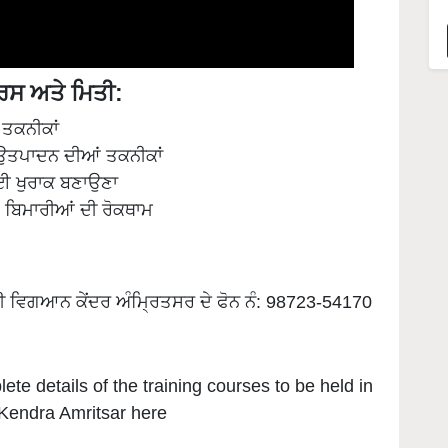
ੋਰਸ ਅਤੇ ਮਿਤੀ:
ਤਕਨੀਕਾਂ
 ਉਤਪਾਦਨ ਦੀਆਂ ਤਕਨੀਕਾਂ
ਲਈ ਖੁਰਾਕ ਬਣਾਉਣਾ
 ਬਿਮਾਰੀਆਂ ਦੀ ਰੋਕਥਾਮ
 ਵਿਗਆਨ ਕੇਂਦਰ ਅੰਮ੍ਰਿਤਸਰ ਦੇ ਫੋਨ ਨੰ: 98723-54170
te details of the training courses to be held in
 Kendra Amritsar here