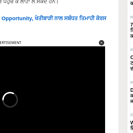
ਪਹੁੰਚ ਕੇ ਲਾਹਾ ਲੈ ਸਕਦੇ ਹਨ।
ਕ
ਸ
n Opportunity, ਖੇਤੀਬਾੜੀ ਨਾਲ ਸਬੰਧਤ ਤਿਮਾਹੀ ਕੋਰਸ
7
ਤ
ਕ
ERTISEMENT
ਸ
O
ਟ
ਦ
ਸ
D
ਕ
ਜ
ਮ
W
ਜ