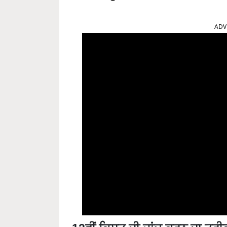
ADV
12ਵੀਂ ਕਿਸ਼ਤ ਦੀ ਜਾਂਚ ਕਰਨ ਦਾ ਤਰੀ