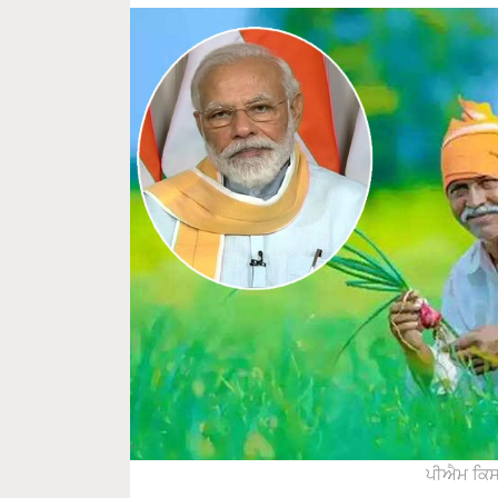
ਪੀਐਮ ਕਿਸਾ