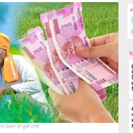
#
T
ਨ ਯੋਜਨਾ ਦੀ ਸੂਚੀ ਜਾਰੀ