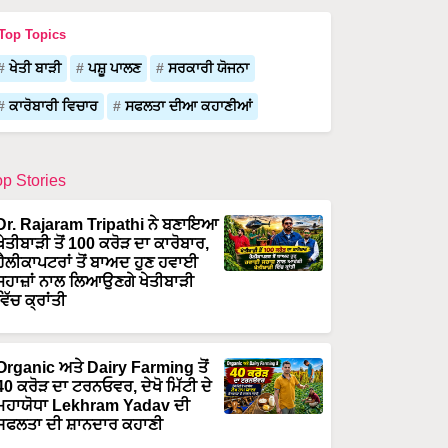
Top Topics
ਖੇਤੀ ਬਾੜੀ
ਪਸ਼ੂ ਪਾਲਣ
ਸਰਕਾਰੀ ਯੋਜਨਾ
ਕਾਰੋਬਾਰੀ ਵਿਚਾਰ
ਸਫਲਤਾ ਦੀਆ ਕਹਾਣੀਆਂ
op Stories
Dr. Rajaram Tripathi ਨੇ ਬਣਾਇਆ
ਖੇਤੀਬਾੜੀ ਤੋਂ 100 ਕਰੋੜ ਦਾ ਕਾਰੋਬਾਰ,
ਹੈਲੀਕਾਪਟਰਾਂ ਤੋਂ ਬਾਅਦ ਹੁਣ ਹਵਾਈ
ਜਹਾਜ਼ਾਂ ਨਾਲ ਲਿਆਉਣਗੇ ਖੇਤੀਬਾੜੀ
ਵਿੱਚ ਕ੍ਰਾਂਤੀ
Organic ਅਤੇ Dairy Farming ਤੋਂ
40 ਕਰੋੜ ਦਾ ਟਰਨਓਵਰ, ਦੇਖੋ ਮਿੱਟੀ ਦੇ
ਮਹਾਯੋਧਾ Lekhram Yadav ਦੀ
ਸਫਲਤਾ ਦੀ ਸ਼ਾਨਦਾਰ ਕਹਾਣੀ