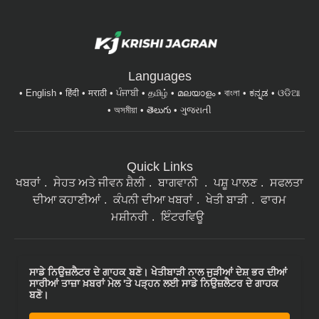
Languages
English
हिंदी
मराठी
ਪੰਜਾਬੀ
தமிழ்
മലയാളം
বাংলা
ಕನ್ನಡ
ଓଡିଆ
অসমীয়া
తెలుగు
ગુજરાતી
Quick Links
ਖਬਰਾਂ
ਸੇਹਤ ਅਤੇ ਜੀਵਨ ਸ਼ੈਲੀ
ਬਾਗਵਾਨੀ
ਪਸ਼ੂ ਪਾਲਣ
ਸਫਲਤਾ
ਦੀਆ ਕਹਾਣੀਆਂ
ਕੰਪਨੀ ਦੀਆ ਖਬਰਾਂ
ਖੇਤੀ ਬਾੜੀ
ਫਾਰਮ
ਮਸ਼ੀਨਰੀ
ਇੰਟਰਵਿਊ
ਸਾਡੇ ਨਿਉਜ਼ਲੈਟਰ ਦੇ ਗਾਹਕ ਬਣੋ। ਖੇਤੀਬਾੜੀ ਨਾਲ ਜੁੜੀਆਂ ਦੇਸ਼ ਭਰ ਦੀਆਂ
ਸਾਰੀਆਂ ਤਾਜ਼ਾ ਖ਼ਬਰਾਂ ਮੇਲ 'ਤੇ ਪੜ੍ਹਨ ਲਈ ਸਾਡੇ ਨਿਉਜ਼ਲੈਟਰ ਦੇ ਗਾਹਕ
ਬਣੋ।
Subscribe Newsletters