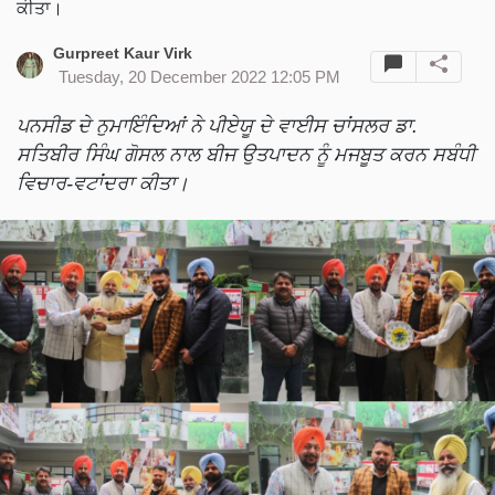
ਕੀਤਾ।
Gurpreet Kaur Virk
Tuesday, 20 December 2022 12:05 PM
ਪਨਸੀਡ ਦੇ ਨੁਮਾਇੰਦਿਆਂ ਨੇ ਪੀਏਯੂ ਦੇ ਵਾਈਸ ਚਾਂਸਲਰ ਡਾ.
ਸਤਿਬੀਰ ਸਿੰਘ ਗੋਸਲ ਨਾਲ ਬੀਜ ਉਤਪਾਦਨ ਨੂੰ ਮਜਬੂਤ ਕਰਨ ਸਬੰਧੀ
ਵਿਚਾਰ-ਵਟਾਂਦਰਾ ਕੀਤਾ।