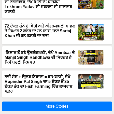
Lekhram Yadav ਦੀ ਸਫਲਤਾ ਦੀ ਸ਼ਾਨਦਾਰ
ਕਹਾਣੀ
72 ਏਕੜ ਗੰਨੇ ਦੀ ਖੇਤੀ ਅਤੇ ਅੰਤਰ-ਫਸਲੀ ਮਾਡਲ
ਤੋਂ ਤਿਆਰ 2 ਕਰੋੜ ਦਾ ਸਾਮਰਾਜ, ਜਾਣੋ Sartaj
Khan ਦੀ ਕਾਮਯਾਬੀ ਦਾ ਰਾਜ
'ਕਿਸਾਨ ਤੋਂ ਬਣੇ ਉਦਯੋਗਪਤੀ', ਦੇਖੋ Amritsar ਦੇ
Manjit Singh Randhawa ਦੀ ਮਿਹਨਤ ਨੇ
ਕਿਵੇਂ ਬਦਲੀ ਕਿਸਮਤ
ਨਵੀਂ ਸੋਚ + ਦ੍ਰਿੜ ਇਰਾਦਾ = ਕਾਮਯਾਬੀ, ਦੇਖੋ
Rupinder Pal Singh ਦਾ 5 ਏਕੜ ਤੋਂ 35
ਏਕੜ ਤੱਕ ਦਾ Fish Farming ਵਿੱਚ ਲਾਜਵਾਬ
ਸਫ਼ਰ
More Stories