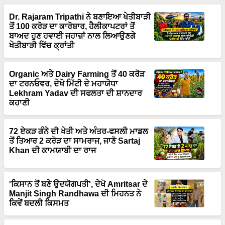
Dr. Rajaram Tripathi ਨੇ ਬਣਾਇਆ ਖੇਤੀਬਾੜੀ
ਤੋਂ 100 ਕਰੋੜ ਦਾ ਕਾਰੋਬਾਰ, ਹੈਲੀਕਾਪਟਰਾਂ ਤੋਂ
ਬਾਅਦ ਹੁਣ ਹਵਾਈ ਜਹਾਜ਼ਾਂ ਨਾਲ ਲਿਆਉਣਗੇ
ਖੇਤੀਬਾੜੀ ਵਿੱਚ ਕ੍ਰਾਂਤੀ
Organic ਅਤੇ Dairy Farming ਤੋਂ 40 ਕਰੋੜ
ਦਾ ਟਰਨਓਵਰ, ਦੇਖੋ ਮਿੱਟੀ ਦੇ ਮਹਾਯੋਧਾ
Lekhram Yadav ਦੀ ਸਫਲਤਾ ਦੀ ਸ਼ਾਨਦਾਰ
ਕਹਾਣੀ
72 ਏਕੜ ਗੰਨੇ ਦੀ ਖੇਤੀ ਅਤੇ ਅੰਤਰ-ਫਸਲੀ ਮਾਡਲ
ਤੋਂ ਤਿਆਰ 2 ਕਰੋੜ ਦਾ ਸਾਮਰਾਜ, ਜਾਣੋ Sartaj
Khan ਦੀ ਕਾਮਯਾਬੀ ਦਾ ਰਾਜ
'ਕਿਸਾਨ ਤੋਂ ਬਣੇ ਉਦਯੋਗਪਤੀ', ਦੇਖੋ Amritsar ਦੇ
Manjit Singh Randhawa ਦੀ ਮਿਹਨਤ ਨੇ
ਕਿਵੇਂ ਬਦਲੀ ਕਿਸਮਤ