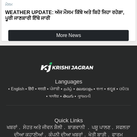
ਮੌਸਮ
WEATHER UPDATE: ਅੱਜ ਮੌਸਮ ਕਿੱਥੇ ਅਤੇ ਕਿਹੋ ਜਿਹਾ ਰਹੇਗਾ,
ਪੂਰੀ ਜਾਣਕਾਰੀ ਇੱਥੇ ਜਾਰੀ
More News
Languages
English
हिंदी
मराठी
ਪੰਜਾਬੀ
தமிழ்
മലയാളം
বাংলা
ಕನ್ನಡ
ଓଡିଆ
অসমীয়া
తెలుగు
ગુજરાતી
Quick Links
ਖਬਰਾਂ
ਸੇਹਤ ਅਤੇ ਜੀਵਨ ਸ਼ੈਲੀ
ਬਾਗਵਾਨੀ
ਪਸ਼ੂ ਪਾਲਣ
ਸਫਲਤਾ
ਦੀਆ ਕਹਾਣੀਆਂ
ਕੰਪਨੀ ਦੀਆ ਖਬਰਾਂ
ਖੇਤੀ ਬਾੜੀ
ਫਾਰਮ