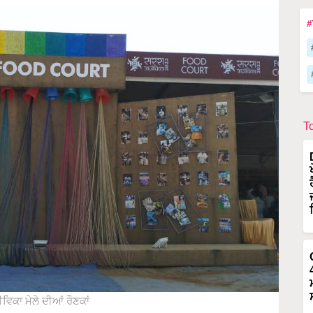
#
T
ਿਕਾ ਮੇਲੇ ਦੀਆਂ ਰੌਣਕਾਂ