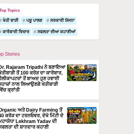
Top Topics
ਖੇਤੀ ਬਾੜੀ
ਪਸ਼ੂ ਪਾਲਣ
ਸਰਕਾਰੀ ਯੋਜਨਾ
ਕਾਰੋਬਾਰੀ ਵਿਚਾਰ
ਸਫਲਤਾ ਦੀਆ ਕਹਾਣੀਆਂ
op Stories
Dr. Rajaram Tripathi ਨੇ ਬਣਾਇਆ
ਖੇਤੀਬਾੜੀ ਤੋਂ 100 ਕਰੋੜ ਦਾ ਕਾਰੋਬਾਰ,
ਹੈਲੀਕਾਪਟਰਾਂ ਤੋਂ ਬਾਅਦ ਹੁਣ ਹਵਾਈ
ਜਹਾਜ਼ਾਂ ਨਾਲ ਲਿਆਉਣਗੇ ਖੇਤੀਬਾੜੀ
ਵਿੱਚ ਕ੍ਰਾਂਤੀ
Organic ਅਤੇ Dairy Farming ਤੋਂ
40 ਕਰੋੜ ਦਾ ਟਰਨਓਵਰ, ਦੇਖੋ ਮਿੱਟੀ ਦੇ
ਮਹਾਯੋਧਾ Lekhram Yadav ਦੀ
ਸਫਲਤਾ ਦੀ ਸ਼ਾਨਦਾਰ ਕਹਾਣੀ