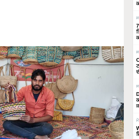
ਕ
ਸ
7
ਤ
ਕ
ਸ
O
ਟ
ਦ
ਸ
D
ਕ
ਜ
ਮ
W
ਜ