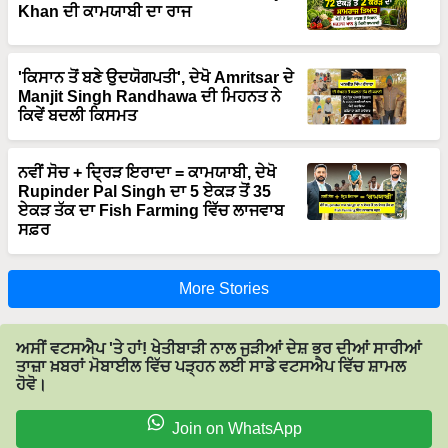
Khan ਦੀ ਕਾਮਯਾਬੀ ਦਾ ਰਾਜ
'ਕਿਸਾਨ ਤੋਂ ਬਣੇ ਉਦਯੋਗਪਤੀ', ਦੇਖੋ Amritsar ਦੇ
Manjit Singh Randhawa ਦੀ ਮਿਹਨਤ ਨੇ
ਕਿਵੇਂ ਬਦਲੀ ਕਿਸਮਤ
ਨਵੀਂ ਸੋਚ + ਦ੍ਰਿੜ ਇਰਾਦਾ = ਕਾਮਯਾਬੀ, ਦੇਖੋ
Rupinder Pal Singh ਦਾ 5 ਏਕੜ ਤੋਂ 35
ਏਕੜ ਤੱਕ ਦਾ Fish Farming ਵਿੱਚ ਲਾਜਵਾਬ
ਸਫ਼ਰ
More Stories
ਅਸੀਂ ਵਟਸਐਪ 'ਤੇ ਹਾਂ! ਖੇਤੀਬਾੜੀ ਨਾਲ ਜੁੜੀਆਂ ਦੇਸ਼ ਭਰ ਦੀਆਂ ਸਾਰੀਆਂ
ਤਾਜ਼ਾ ਖ਼ਬਰਾਂ ਮੋਬਾਈਲ ਵਿੱਚ ਪੜ੍ਹਨ ਲਈ ਸਾਡੇ ਵਟਸਐਪ ਵਿੱਚ ਸ਼ਾਮਲ
ਹੋਵੋ।
Join on WhatsApp