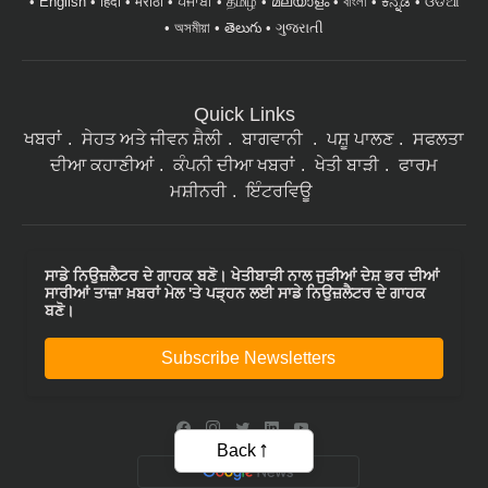
English
हिंदी
मराठी
ਪੰਜਾਬੀ
தமிழ்
മലയാളം
বাংলা
ಕನ್ನಡ
ଓଡିଆ
অসমীয়া
తెలుగు
ગુજરાતી
Quick Links
ਖਬਰਾਂ
ਸੇਹਤ ਅਤੇ ਜੀਵਨ ਸ਼ੈਲੀ
ਬਾਗਵਾਨੀ
ਪਸ਼ੂ ਪਾਲਣ
ਸਫਲਤਾ
ਦੀਆ ਕਹਾਣੀਆਂ
ਕੰਪਨੀ ਦੀਆ ਖਬਰਾਂ
ਖੇਤੀ ਬਾੜੀ
ਫਾਰਮ
ਮਸ਼ੀਨਰੀ
ਇੰਟਰਵਿਊ
ਸਾਡੇ ਨਿਉਜ਼ਲੈਟਰ ਦੇ ਗਾਹਕ ਬਣੋ। ਖੇਤੀਬਾੜੀ ਨਾਲ ਜੁੜੀਆਂ ਦੇਸ਼ ਭਰ ਦੀਆਂ
ਸਾਰੀਆਂ ਤਾਜ਼ਾ ਖ਼ਬਰਾਂ ਮੇਲ 'ਤੇ ਪੜ੍ਹਨ ਲਈ ਸਾਡੇ ਨਿਉਜ਼ਲੈਟਰ ਦੇ ਗਾਹਕ
ਬਣੋ।
Subscribe Newsletters
Back