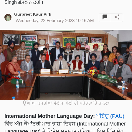
Singh ਗੋਸਲ ਨੇ ਕਹੀ।
Gurpreet Kaur Virk
Wednesday, 22 February 2023 10:16 AM
ਉੱਘੀਆਂ ਹਸਤੀਆਂ ਵੱਲੋਂ ਮਾਂ ਬੋਲੀ ਦੀ ਮਹੱਤਤਾ 'ਤੇ ਚਾਨਣਾ
International Mother Language Day:
ਪੀਏਯੂ (PAU)
ਵਿੱਚ ਅੱਜ ਕੌਮਾਂਤਰੀ ਮਾਤ ਭਾਸ਼ਾ ਦਿਵਸ (International Mother
Language Day) ਤੇ ਵਿਸ਼ੇਸ਼ ਸਮਾਗਮ ਹੋਇਆ। ਇਸ ਵਿੱਚ ਮੁੱਖ