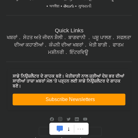
অসমীয়া
తెలుగు
ગુજરાતી
Quick Links
ਖਬਰਾਂ
ਸੇਹਤ ਅਤੇ ਜੀਵਨ ਸ਼ੈਲੀ
ਬਾਗਵਾਨੀ
ਪਸ਼ੂ ਪਾਲਣ
ਸਫਲਤਾ
ਦੀਆ ਕਹਾਣੀਆਂ
ਕੰਪਨੀ ਦੀਆ ਖਬਰਾਂ
ਖੇਤੀ ਬਾੜੀ
ਫਾਰਮ
ਮਸ਼ੀਨਰੀ
ਇੰਟਰਵਿਊ
ਸਾਡੇ ਨਿਉਜ਼ਲੈਟਰ ਦੇ ਗਾਹਕ ਬਣੋ। ਖੇਤੀਬਾੜੀ ਨਾਲ ਜੁੜੀਆਂ ਦੇਸ਼ ਭਰ ਦੀਆਂ
ਸਾਰੀਆਂ ਤਾਜ਼ਾ ਖ਼ਬਰਾਂ ਮੇਲ 'ਤੇ ਪੜ੍ਹਨ ਲਈ ਸਾਡੇ ਨਿਉਜ਼ਲੈਟਰ ਦੇ ਗਾਹਕ
ਬਣੋ।
Subscribe Newsletters