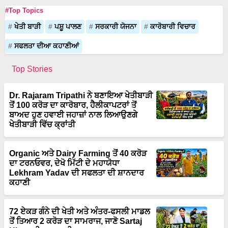
#Top Topics
ਖੇਤੀ ਬਾੜੀ
ਪਸ਼ੂ ਪਾਲਣ
ਸਰਕਾਰੀ ਯੋਜਨਾ
ਕਾਰੋਬਾਰੀ ਵਿਚਾਰ
ਸਫਲਤਾ ਦੀਆ ਕਹਾਣੀਆਂ
Top Stories
Dr. Rajaram Tripathi ਨੇ ਬਣਾਇਆ ਖੇਤੀਬਾੜੀ
ਤੋਂ 100 ਕਰੋੜ ਦਾ ਕਾਰੋਬਾਰ, ਹੈਲੀਕਾਪਟਰਾਂ ਤੋਂ
ਬਾਅਦ ਹੁਣ ਹਵਾਈ ਜਹਾਜ਼ਾਂ ਨਾਲ ਲਿਆਉਣਗੇ
ਖੇਤੀਬਾੜੀ ਵਿੱਚ ਕ੍ਰਾਂਤੀ
Organic ਅਤੇ Dairy Farming ਤੋਂ 40 ਕਰੋੜ
ਦਾ ਟਰਨਓਵਰ, ਦੇਖੋ ਮਿੱਟੀ ਦੇ ਮਹਾਯੋਧਾ
Lekhram Yadav ਦੀ ਸਫਲਤਾ ਦੀ ਸ਼ਾਨਦਾਰ
ਕਹਾਣੀ
72 ਏਕੜ ਗੰਨੇ ਦੀ ਖੇਤੀ ਅਤੇ ਅੰਤਰ-ਫਸਲੀ ਮਾਡਲ
ਤੋਂ ਤਿਆਰ 2 ਕਰੋੜ ਦਾ ਸਾਮਰਾਜ, ਜਾਣੋ Sartaj