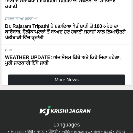
ਮਿੱਟੀ ਦੇ ਮਹਾਯੋਧਾ Lekhram Yadav ਦੀ ਸਫਲਤਾ ਦੀ ਸ਼ਾਨਦਾਰ
ਕਹਾਣੀ
ਸਫਲਤਾ ਦੀਆ ਕਹਾਣੀਆਂ
Dr. Rajaram Tripathi ਨੇ ਬਣਾਇਆ ਖੇਤੀਬਾੜੀ ਤੋਂ 100 ਕਰੋੜ ਦਾ
ਕਾਰੋਬਾਰ, ਹੈਲੀਕਾਪਟਰਾਂ ਤੋਂ ਬਾਅਦ ਹੁਣ ਹਵਾਈ ਜਹਾਜ਼ਾਂ ਨਾਲ ਲਿਆਉਣਗੇ
ਖੇਤੀਬਾੜੀ ਵਿੱਚ ਕ੍ਰਾਂਤੀ
ਮੌਸਮ
WEATHER UPDATE: ਅੱਜ ਮੌਸਮ ਕਿੱਥੇ ਅਤੇ ਕਿਹੋ ਜਿਹਾ ਰਹੇਗਾ,
ਪੂਰੀ ਜਾਣਕਾਰੀ ਇੱਥੇ ਜਾਰੀ
More News
Languages
English
हिंदी
मराठी
ਪੰਜਾਬੀ
தமிழ்
മലയാളം
বাংলা
ಕನ್ನಡ
ଓଡିଆ