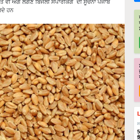
ਤੇ ਕਿਤੇ ਵੀ ਅੱਗ ਲੱਗਣ ਬਿਜਲੀ ਸਪਾਰਕਿੰਗ ਦੀ ਸੂਚਨਾ ਪੰਜਾਬ
ਸਕਦੇ ਹਨ
ਸ
5
ਇ