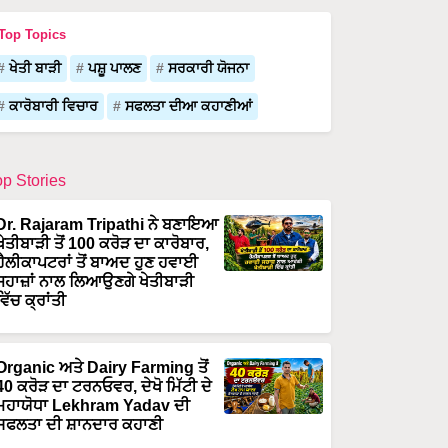
Top Topics
ਖੇਤੀ ਬਾੜੀ
ਪਸ਼ੂ ਪਾਲਣ
ਸਰਕਾਰੀ ਯੋਜਨਾ
ਕਾਰੋਬਾਰੀ ਵਿਚਾਰ
ਸਫਲਤਾ ਦੀਆ ਕਹਾਣੀਆਂ
op Stories
Dr. Rajaram Tripathi ਨੇ ਬਣਾਇਆ
ਖੇਤੀਬਾੜੀ ਤੋਂ 100 ਕਰੋੜ ਦਾ ਕਾਰੋਬਾਰ,
ਹੈਲੀਕਾਪਟਰਾਂ ਤੋਂ ਬਾਅਦ ਹੁਣ ਹਵਾਈ
ਜਹਾਜ਼ਾਂ ਨਾਲ ਲਿਆਉਣਗੇ ਖੇਤੀਬਾੜੀ
ਵਿੱਚ ਕ੍ਰਾਂਤੀ
Organic ਅਤੇ Dairy Farming ਤੋਂ
40 ਕਰੋੜ ਦਾ ਟਰਨਓਵਰ, ਦੇਖੋ ਮਿੱਟੀ ਦੇ
ਮਹਾਯੋਧਾ Lekhram Yadav ਦੀ
ਸਫਲਤਾ ਦੀ ਸ਼ਾਨਦਾਰ ਕਹਾਣੀ