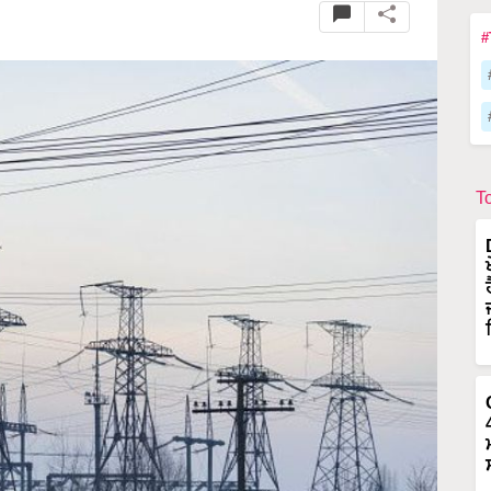
M
#
T