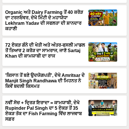
Organic ਅਤੇ Dairy Farming ਤੋਂ 40 ਕਰੋੜ
ਦਾ ਟਰਨਓਵਰ, ਦੇਖੋ ਮਿੱਟੀ ਦੇ ਮਹਾਯੋਧਾ
Lekhram Yadav ਦੀ ਸਫਲਤਾ ਦੀ ਸ਼ਾਨਦਾਰ
ਕਹਾਣੀ
72 ਏਕੜ ਗੰਨੇ ਦੀ ਖੇਤੀ ਅਤੇ ਅੰਤਰ-ਫਸਲੀ ਮਾਡਲ
ਤੋਂ ਤਿਆਰ 2 ਕਰੋੜ ਦਾ ਸਾਮਰਾਜ, ਜਾਣੋ Sartaj
Khan ਦੀ ਕਾਮਯਾਬੀ ਦਾ ਰਾਜ
'ਕਿਸਾਨ ਤੋਂ ਬਣੇ ਉਦਯੋਗਪਤੀ', ਦੇਖੋ Amritsar ਦੇ
Manjit Singh Randhawa ਦੀ ਮਿਹਨਤ ਨੇ
ਕਿਵੇਂ ਬਦਲੀ ਕਿਸਮਤ
ਨਵੀਂ ਸੋਚ + ਦ੍ਰਿੜ ਇਰਾਦਾ = ਕਾਮਯਾਬੀ, ਦੇਖੋ
Rupinder Pal Singh ਦਾ 5 ਏਕੜ ਤੋਂ 35
ਏਕੜ ਤੱਕ ਦਾ Fish Farming ਵਿੱਚ ਲਾਜਵਾਬ
ਸਫ਼ਰ