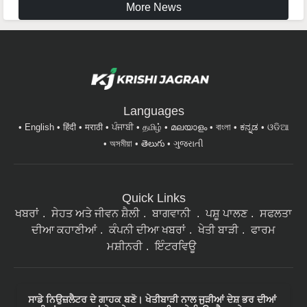
More News
Languages
English
हिंदी
मराठी
ਪੰਜਾਬੀ
தமிழ்
മലയാളം
বাংলা
ಕನ್ನಡ
ଓଡିଆ
অসমীয়া
తెలుగు
ગુજરાતી
Quick Links
ਖਬਰਾਂ
ਸੇਹਤ ਅਤੇ ਜੀਵਨ ਸ਼ੈਲੀ
ਬਾਗਵਾਨੀ
ਪਸ਼ੂ ਪਾਲਣ
ਸਫਲਤਾ
ਦੀਆ ਕਹਾਣੀਆਂ
ਕੰਪਨੀ ਦੀਆ ਖਬਰਾਂ
ਖੇਤੀ ਬਾੜੀ
ਫਾਰਮ
ਮਸ਼ੀਨਰੀ
ਇੰਟਰਵਿਊ
ਸਾਡੇ ਨਿਉਜ਼ਲੈਟਰ ਦੇ ਗਾਹਕ ਬਣੋ। ਖੇਤੀਬਾੜੀ ਨਾਲ ਜੁੜੀਆਂ ਦੇਸ਼ ਭਰ ਦੀਆਂ