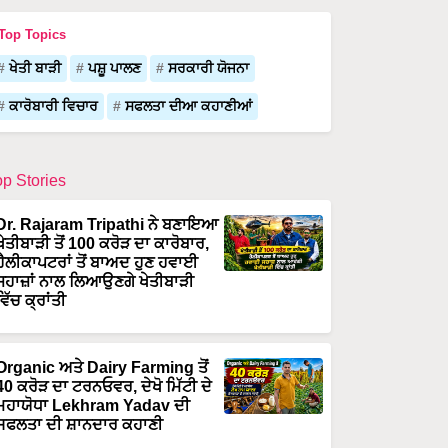
Top Topics
ਖੇਤੀ ਬਾੜੀ
ਪਸ਼ੂ ਪਾਲਣ
ਸਰਕਾਰੀ ਯੋਜਨਾ
ਕਾਰੋਬਾਰੀ ਵਿਚਾਰ
ਸਫਲਤਾ ਦੀਆ ਕਹਾਣੀਆਂ
op Stories
Dr. Rajaram Tripathi ਨੇ ਬਣਾਇਆ
ਖੇਤੀਬਾੜੀ ਤੋਂ 100 ਕਰੋੜ ਦਾ ਕਾਰੋਬਾਰ,
ਹੈਲੀਕਾਪਟਰਾਂ ਤੋਂ ਬਾਅਦ ਹੁਣ ਹਵਾਈ
ਜਹਾਜ਼ਾਂ ਨਾਲ ਲਿਆਉਣਗੇ ਖੇਤੀਬਾੜੀ
ਵਿੱਚ ਕ੍ਰਾਂਤੀ
Organic ਅਤੇ Dairy Farming ਤੋਂ
40 ਕਰੋੜ ਦਾ ਟਰਨਓਵਰ, ਦੇਖੋ ਮਿੱਟੀ ਦੇ
ਮਹਾਯੋਧਾ Lekhram Yadav ਦੀ
ਸਫਲਤਾ ਦੀ ਸ਼ਾਨਦਾਰ ਕਹਾਣੀ