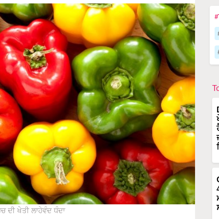
#
T
 ਦੀ ਖੇਤੀ ਲਾਹੇਵੰਦ ਧੰਦਾ