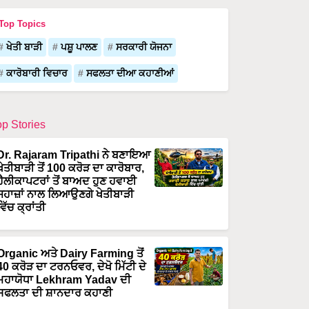
Top Topics
ਖੇਤੀ ਬਾੜੀ
ਪਸ਼ੂ ਪਾਲਣ
ਸਰਕਾਰੀ ਯੋਜਨਾ
ਕਾਰੋਬਾਰੀ ਵਿਚਾਰ
ਸਫਲਤਾ ਦੀਆ ਕਹਾਣੀਆਂ
op Stories
Dr. Rajaram Tripathi ਨੇ ਬਣਾਇਆ
ਖੇਤੀਬਾੜੀ ਤੋਂ 100 ਕਰੋੜ ਦਾ ਕਾਰੋਬਾਰ,
ਹੈਲੀਕਾਪਟਰਾਂ ਤੋਂ ਬਾਅਦ ਹੁਣ ਹਵਾਈ
ਜਹਾਜ਼ਾਂ ਨਾਲ ਲਿਆਉਣਗੇ ਖੇਤੀਬਾੜੀ
ਵਿੱਚ ਕ੍ਰਾਂਤੀ
Organic ਅਤੇ Dairy Farming ਤੋਂ
40 ਕਰੋੜ ਦਾ ਟਰਨਓਵਰ, ਦੇਖੋ ਮਿੱਟੀ ਦੇ
ਮਹਾਯੋਧਾ Lekhram Yadav ਦੀ
ਸਫਲਤਾ ਦੀ ਸ਼ਾਨਦਾਰ ਕਹਾਣੀ