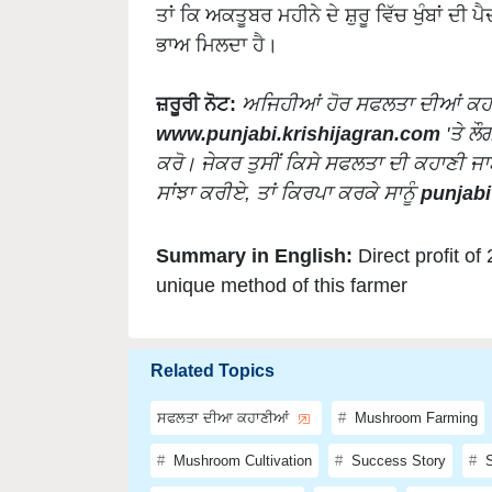
ਤਾਂ ਕਿ ਅਕਤੂਬਰ ਮਹੀਨੇ ਦੇ ਸ਼ੁਰੂ ਵਿੱਚ ਖੁੰਬਾਂ ਦੀ 
ਭਾਅ ਮਿਲਦਾ ਹੈ।
ਜ਼ਰੂਰੀ ਨੋਟ:
ਅਜਿਹੀਆਂ ਹੋਰ ਸਫਲਤਾ ਦੀਆਂ ਕਹ
www.punjabi.krishijagran.com
'ਤੇ ਲ
ਕਰੋ। ਜੇਕਰ ਤੁਸੀਂ ਕਿਸੇ ਸਫਲਤਾ ਦੀ ਕਹਾਣੀ ਜਾਣਦ
ਸਾਂਝਾ ਕਰੀਏ, ਤਾਂ ਕਿਰਪਾ ਕਰਕੇ ਸਾਨੂੰ
punjab
Summary in English:
Direct profit o
unique method of this farmer
Related Topics
ਸਫਲਤਾ ਦੀਆ ਕਹਾਣੀਆਂ
Mushroom Farming
Mushroom Cultivation
Success Story
S