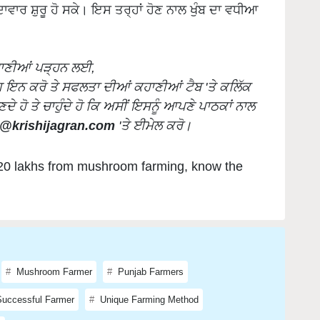
ਪੈਦਾਵਾਰ ਸ਼ੁਰੂ ਹੋ ਸਕੇ। ਇਸ ਤਰ੍ਹਾਂ ਹੋਣ ਨਾਲ ਖੁੰਬ ਦਾ ਵਧੀਆ
ਾਣੀਆਂ ਪੜ੍ਹਨ ਲਈ,
ੌਗ ਇਨ ਕਰੋ ਤੇ ਸਫਲਤਾ ਦੀਆਂ ਕਹਾਣੀਆਂ ਟੈਬ 'ਤੇ ਕਲਿੱਕ
ੇ ਹੋ ਤੇ ਚਾਹੁੰਦੇ ਹੋ ਕਿ ਅਸੀਂ ਇਸਨੂੰ ਆਪਣੇ ਪਾਠਕਾਂ ਨਾਲ
i@krishijagran.com
'ਤੇ ਈਮੇਲ ਕਰੋ।
f 20 lakhs from mushroom farming, know the
Mushroom Farmer
Punjab Farmers
uccessful Farmer
Unique Farming Method