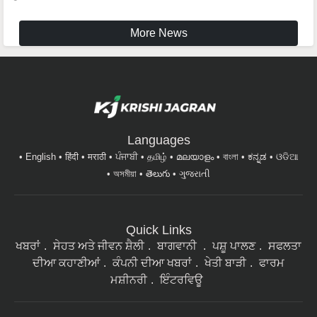
More News
Languages
English
हिंदी
मराठी
ਪੰਜਾਬੀ
தமிழ்
മലയാളം
বাংলা
ಕನ್ನಡ
ଓଡିଆ
অসমীয়া
తెలుగు
ગુજરાતી
Quick Links
ਖਬਰਾਂ
ਸੇਹਤ ਅਤੇ ਜੀਵਨ ਸ਼ੈਲੀ
ਬਾਗਵਾਨੀ
ਪਸ਼ੂ ਪਾਲਣ
ਸਫਲਤਾ
ਦੀਆ ਕਹਾਣੀਆਂ
ਕੰਪਨੀ ਦੀਆ ਖਬਰਾਂ
ਖੇਤੀ ਬਾੜੀ
ਫਾਰਮ
ਮਸ਼ੀਨਰੀ
ਇੰਟਰਵਿਊ