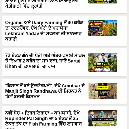
ਬਾਅਦ ਹੁਣ ਹਵਾਈ ਜਹਾਜ਼ਾਂ ਨਾਲ ਲਿਆਉਣਗੇ
ਖੇਤੀਬਾੜੀ ਵਿੱਚ ਕ੍ਰਾਂਤੀ
Organic ਅਤੇ Dairy Farming ਤੋਂ 40 ਕਰੋੜ
ਦਾ ਟਰਨਓਵਰ, ਦੇਖੋ ਮਿੱਟੀ ਦੇ ਮਹਾਯੋਧਾ
Lekhram Yadav ਦੀ ਸਫਲਤਾ ਦੀ ਸ਼ਾਨਦਾਰ
ਕਹਾਣੀ
72 ਏਕੜ ਗੰਨੇ ਦੀ ਖੇਤੀ ਅਤੇ ਅੰਤਰ-ਫਸਲੀ ਮਾਡਲ
ਤੋਂ ਤਿਆਰ 2 ਕਰੋੜ ਦਾ ਸਾਮਰਾਜ, ਜਾਣੋ Sartaj
Khan ਦੀ ਕਾਮਯਾਬੀ ਦਾ ਰਾਜ
'ਕਿਸਾਨ ਤੋਂ ਬਣੇ ਉਦਯੋਗਪਤੀ', ਦੇਖੋ Amritsar ਦੇ
Manjit Singh Randhawa ਦੀ ਮਿਹਨਤ ਨੇ
ਕਿਵੇਂ ਬਦਲੀ ਕਿਸਮਤ
ਨਵੀਂ ਸੋਚ + ਦ੍ਰਿੜ ਇਰਾਦਾ = ਕਾਮਯਾਬੀ, ਦੇਖੋ
Rupinder Pal Singh ਦਾ 5 ਏਕੜ ਤੋਂ 35
ਏਕੜ ਤੱਕ ਦਾ Fish Farming ਵਿੱਚ ਲਾਜਵਾਬ