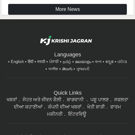
More News
Languages
English
हिंदी
मराठी
ਪੰਜਾਬੀ
தமிழ்
മലയാളം
বাংলা
ಕನ್ನಡ
ଓଡିଆ
অসমীয়া
తెలుగు
ગુજરાતી
Quick Links
ਖਬਰਾਂ
ਸੇਹਤ ਅਤੇ ਜੀਵਨ ਸ਼ੈਲੀ
ਬਾਗਵਾਨੀ
ਪਸ਼ੂ ਪਾਲਣ
ਸਫਲਤਾ
ਦੀਆ ਕਹਾਣੀਆਂ
ਕੰਪਨੀ ਦੀਆ ਖਬਰਾਂ
ਖੇਤੀ ਬਾੜੀ
ਫਾਰਮ
ਮਸ਼ੀਨਰੀ
ਇੰਟਰਵਿਊ