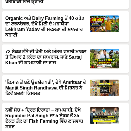
ਖੇਤੀਬਾੜੀ ਵਿੱਚ ਕ੍ਰਾਂਤੀ
Organic ਅਤੇ Dairy Farming ਤੋਂ 40 ਕਰੋੜ
ਦਾ ਟਰਨਓਵਰ, ਦੇਖੋ ਮਿੱਟੀ ਦੇ ਮਹਾਯੋਧਾ
Lekhram Yadav ਦੀ ਸਫਲਤਾ ਦੀ ਸ਼ਾਨਦਾਰ
ਕਹਾਣੀ
72 ਏਕੜ ਗੰਨੇ ਦੀ ਖੇਤੀ ਅਤੇ ਅੰਤਰ-ਫਸਲੀ ਮਾਡਲ
ਤੋਂ ਤਿਆਰ 2 ਕਰੋੜ ਦਾ ਸਾਮਰਾਜ, ਜਾਣੋ Sartaj
Khan ਦੀ ਕਾਮਯਾਬੀ ਦਾ ਰਾਜ
'ਕਿਸਾਨ ਤੋਂ ਬਣੇ ਉਦਯੋਗਪਤੀ', ਦੇਖੋ Amritsar ਦੇ
Manjit Singh Randhawa ਦੀ ਮਿਹਨਤ ਨੇ
ਕਿਵੇਂ ਬਦਲੀ ਕਿਸਮਤ
ਨਵੀਂ ਸੋਚ + ਦ੍ਰਿੜ ਇਰਾਦਾ = ਕਾਮਯਾਬੀ, ਦੇਖੋ
Rupinder Pal Singh ਦਾ 5 ਏਕੜ ਤੋਂ 35
ਏਕੜ ਤੱਕ ਦਾ Fish Farming ਵਿੱਚ ਲਾਜਵਾਬ
ਸਫ਼ਰ